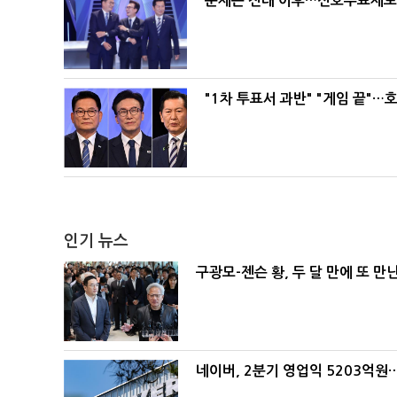
문제는 전대 이후…선호투표제로 
"1차 투표서 과반" "게임 끝"…
인기 뉴스
구광모-젠슨 황, 두 달 만에 또 만
네이버, 2분기 영업익 5203억원