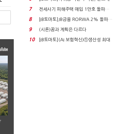
340억 베팅…가...
7
전세사기 피해주택 매입 1만호 돌파…
누적 피해자 4만2...
8
[IB토마토]JB금융 RORWA 2% 돌파…
실적 견인은 은행 ...
9
(시론)꿈과 계획은 다르다
10
[IB토마토](AI 보험혁신)①생산성 최대
80% 개선…현실...
’