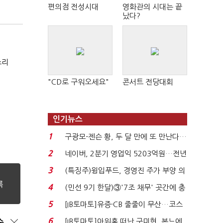
편의점 전성시대
영화관의 시대는 끝
났다?
소리
"CD로 구워오세요"
콘서트 전당대회
인기뉴스
1
구광모-젠슨 황, 두 달 만에 또 만난다…
로봇·AI 등 논...
2
네이버, 2분기 영업익 5203억원…전년
비 0.2% 감소...
3
(특징주)윙입푸드, 경영진 주가 부양 의
지에 상한가...
4
(민선 9기 한달)③'7조 채무' 곳간에 충
격…추미애, 20년...
5
[IB토마토]유증·CB 줄줄이 무산…코스
닥 벌점 급증에 ...
6
[IB토마토]아워홈 떠난 구미현, 본느에
순