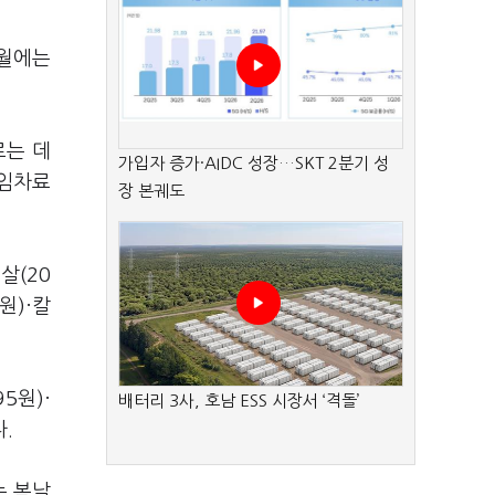
8월에는
르는 데
가입자 증가·AIDC 성장…SKT 2분기 성
 임차료
장 본궤도
살(20
원)·칼
5원)·
배터리 3사, 호남 ESS 시장서 ‘격돌’
.
는 복날