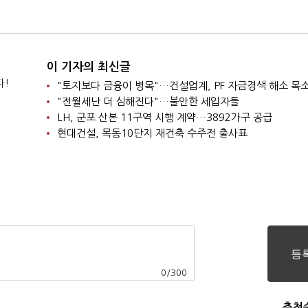
인 판매
이 기자의 최신글
다!
"토지보다 금융이 병목"…건설업계, PF 자금경색 해소 목
"전월세난 더 심해진다"…불안한 세입자들
LH, 군포 산본 11구역 시행 계약…3892가구 공급
현대건설, 목동10단지 재건축 수주전 출사표
0
/
300
추천