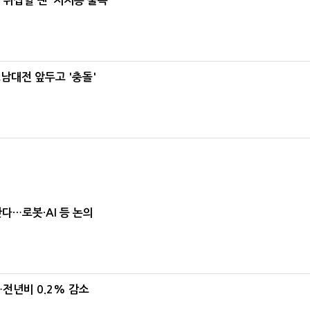
뒤집힐 땐 '지지층 불복'
호남대전 앞두고 '충돌'
난다…로봇·AI 등 논의
…전년비 0.2% 감소