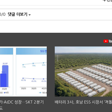
0/0
댓글 더보기
·AIDC 성장…SKT 2분기
배터리 3사, 호남 ESS 시장서 ‘격돌
도