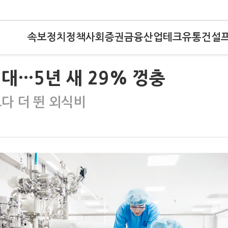
속보
정치
정책
사회
증권
금융
산업
테크
유통
건설
시대…5년 새 29% 껑충
보다 더 뛴 외식비