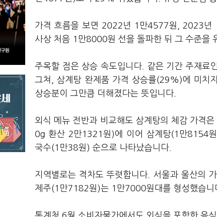
가격 흐름을 보면 2022년 1만4577원, 2023
사상 처음 1만8000원 선을 돌파한 뒤 그 수준을
주목할 점은 상승 속도입니다. 같은 기간 주재료인 
그쳐, 삼계탕 완제품 가격 상승률(29%)에 미치
상승분이 그만큼 더해졌다는 뜻입니다.
외식 메뉴 전반과 비교해도 삼계탕의 체감 가격은 
0g 환산 2만1321원)에 이어 삼계탕(1만8154원
국수(1만38원) 순으로 나타났습니다.
지역별로는 격차도 뚜렷합니다. 서울과 울산의 가격 
제주(1만7182원)는 1만7000원대를 형성했습니
통계청 6월 소비자물가에서도 외식을 포함한 음