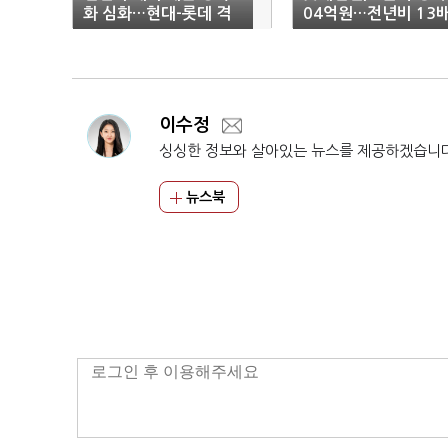
화 심화…현대-롯데 격
04억원…전년비 13
차 '53배'
'껑충'
이수정
싱싱한 정보와 살아있는 뉴스를 제공하겠습니
뉴스북