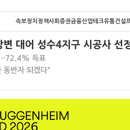
속보
정치
정책
사회
증권
금융
산업
테크
유통
건설
한강변 대어 성수4지구 시공사 선
…72.4% 득표
한 동반자 되겠다"