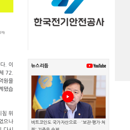
기자)
다. 이
뉴스리듬
 72.
7억원을
집계됐습
지침 위
이었으나
비트코인도 국가자산으로…'보관·평가·처
이 다시
분' 기준은 숙제