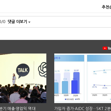
추천
0/0
댓글 더보기
2분기 매출·영업익 역대
가입자 증가·AIDC 성장…SKT 2