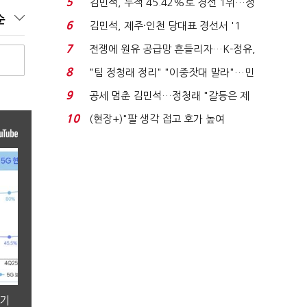
5
김민석, 누적 45.42%로 경선 1위…정
순
청래와 격차 0.86%p(...
6
김민석, 제주·인천 당대표 경선서 '1
위'(1보)...
7
전쟁에 원유 공급망 흔들리자…K-정유,
에너지안보 핵심...
8
"팀 정청래 정리" "이중잣대 말라"…민
주 최고위원 계파 다...
9
공세 멈춘 김민석…정청래 "갈등은 제
가 수습"
10
(현장+)"팔 생각 접고 호가 높여
요"…'덜 똘똘한 한 채' 20...
분기