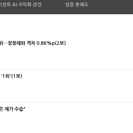
전트 AI 수익화 관건
성장 본궤도
1위…정청래와 격차 0.86%p(2보)
1위'(1보)
은 제가 수습"