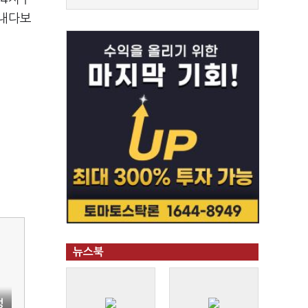
 내다보
뉴스북
정