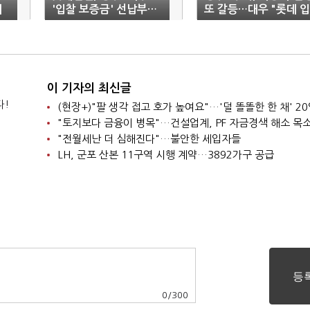
배
'입찰 보증금' 선납부…
또 갈등…대우 "롯데 입
강한 의지 표명
찰 지침 위반"
이 기자의 최신글
다!
"토지보다 금융이 병목"…건설업계, PF 자금경색 해소 목
"전월세난 더 심해진다"…불안한 세입자들
LH, 군포 산본 11구역 시행 계약…3892가구 공급
0
/
300