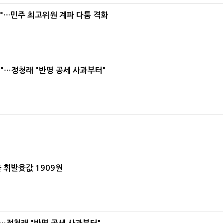
라"…민주 최고위원 계파 다툼 격화
"…정청래 "반명 공세 사과부터"
 휘발윳값 1909원