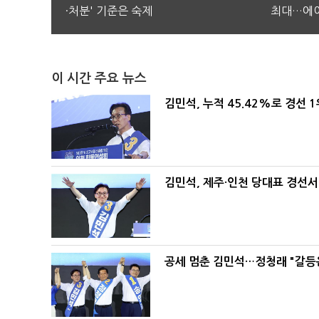
·처분' 기준은 숙제
최대…에이
이 시간 주요 뉴스
김민석, 누적 45.42%로 경선 
김민석, 제주·인천 당대표 경선서 '
공세 멈춘 김민석…정청래 "갈등