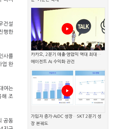
대우건설
 진행한
카카오, 2분기 매출·영업익 역대 최대…
 인사를
에이전트 AI 수익화 관건
사업 완
 대여는
용해 조
가입자 증가·AIDC 성장…SKT 2분기 성
의 공동
장 본궤도
수4지구