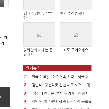
집다운 집이 필요하
편의점 전성시대
다
(현장+)"팔 생각 접고 호가 높여요"…'덜 똘똘한 한 채' 20억 키맞추기
소리
영화관의 시대는 끝
"CD로 구워오세요"
났다?
인기뉴스
1
전국 기름값 12주 연속 하락…서울 휘
발윳값 1909원...
2
김민석 "경선갈등 완전 제로 노력"…정
청래 "반명 공세 사...
3
'정청래 책임론' 꺼낸 친명계…친청계
는 추가투표 때리기...
4
김민석, 제주·인천서 승리…누적 득표율
'1위 탈환'(종합)...