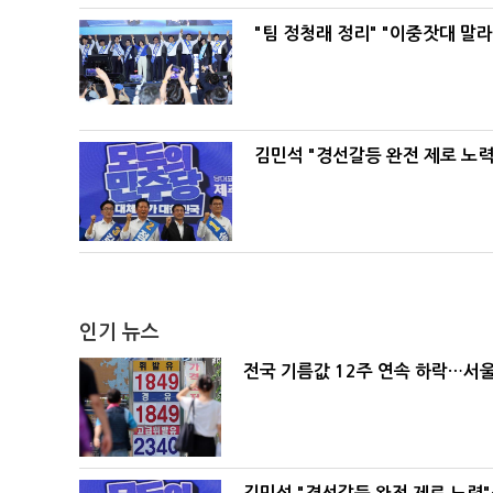
"팀 정청래 정리" "이중잣대 말
김민석 "경선갈등 완전 제로 노력
인기 뉴스
전국 기름값 12주 연속 하락…서울