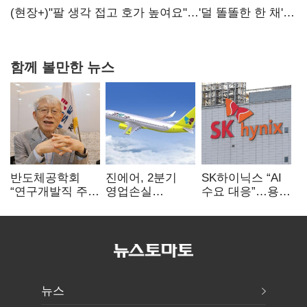
숙제
(현장+)"팔 생각 접고 호가 높여요"…'덜 똘똘한 한 채'
20억 키맞추기
함께 볼만한 뉴스
반도체공학회
진에어, 2분기
SK하이닉스 “AI
“연구개발직 주
영업손실
수요 대응”…용인
52시간제
731억…유가
·청주 팹에 54조
개선해야”
상승 여파
투자
뉴스