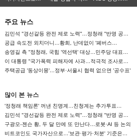
보관·평가·처분'
최대…에이전트
SKT 2분기 성장
기준은 숙제
AI 수익화 관건
본궤도
주요 뉴스
김민석 "경선갈등 완전 제로 노력"…정청래 "반명 공세
사과부터"
공급 속도전 외치더니…황희, 난데없이 '폐버스
리모델링' 제안
송영길 측 "정청래, 국힘 '역선택' 대상…민주당 대표로
총선 지휘 못해"
이 대통령 "국가폭력 피해자에 사과…적극적 조사로
진실 밝혀야"
주택공급 '동상이몽'…정부·서울시 협력 없으면 '공수표'
많이 본 뉴스
'정청래 책임론' 꺼낸 친명계…친청계는 추가투표
때리기
김민석 "경선갈등 완전 제로 노력"…정청래 "반명 공세
사과부터"
구광모-젠슨 황, 두 달 만에 또 만난다…로봇·AI 등 논의
비트코인도 국가자산으로…'보관·평가·처분' 기준은