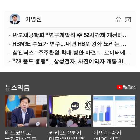
이명신
반도체공학회 “연구개발직 주 52시간제 개선해야”
HBM3E 수요가 변수…내년 HBM 왕좌 노리는 삼성
삼전닉스 “주주환원 확대 방안 마련”…로이터에 성명 보내
“Z8 폴드 흥행”…삼성전자, 사전예약자 개통 31일까지 연장
뉴스리듬
비트코인도
카카오, 2분기
가입자 증가
국가자산으로…'
매출·영업익 역대
·AIDC 성장…