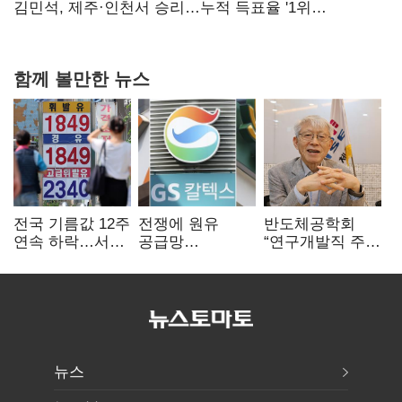
핵심으로 재부상
김민석, 제주·인천서 승리…누적 득표율 '1위
탈환'(종합)
함께 볼만한 뉴스
전국 기름값 12주
전쟁에 원유
반도체공학회
연속 하락…서울
공급망
“연구개발직 주
휘발윳값 1909원
흔들리자…K-
52시간제
정유, 에너지안보
개선해야”
핵심으로 재부상
뉴스