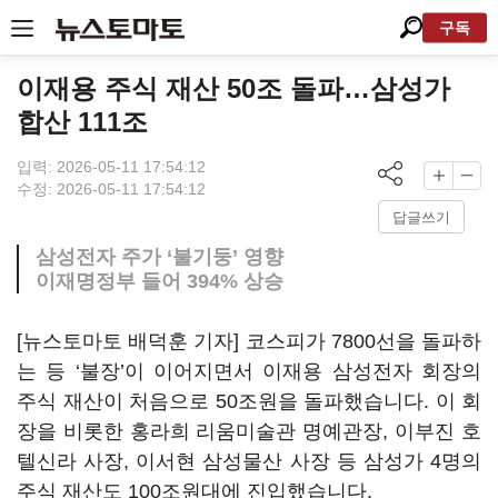
구독
이재용 주식 재산 50조 돌파…삼성가
합산 111조
입력: 2026-05-11 17:54:12
수정: 2026-05-11 17:54:12
답글쓰기
삼성전자 주가 ‘불기둥’ 영향
이재명정부 들어 394% 상승
[뉴스토마토 배덕훈 기자] 코스피가
7800
선을 돌파하
는 등
‘
불장
’
이 이어지면서 이재용 삼성전자 회장의
주식 재산이 처음으로
50
조원을 돌파했습니다
.
이 회
장을 비롯한 홍라희 리움미술관 명예관장
,
이부진 호
텔신라 사장
,
이서현 삼성물산 사장 등 삼성가
4
명의
주식 재산도
100
조원대에 진입했습니다
.