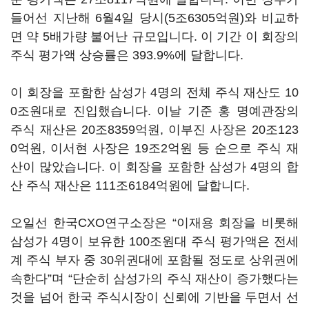
들어선 지난해
6
월
4
일 당시
(5
조
6305
억원
)
와 비교하
면 약
5
배가량 불어난 규모입니다
.
이 기간 이 회장의
주식 평가액 상승률은
393.9%
에 달합니다
.
이 회장을 포함한 삼성가
4
명의 전체 주식 재산도
10
0
조원대로 진입했습니다
.
이날 기준 홍 명예관장의
주식 재산은
20
조
8359
억원
,
이부진 사장은
20
조
123
0
억원
,
이서현 사장은
19
조
2
억원 등 순으로 주식 재
산이 많았습니다
.
이 회장을 포함한 삼성가
4
명의 합
산 주식 재산은
111
조
6184
억원에 달합니다
.
오일선 한국
CXO
연구소장은
“
이재용 회장을 비롯해
삼성가
4
명이 보유한
100
조원대 주식 평가액은 전세
계 주식 부자 중
30
위권대에 포함될 정도로 상위권에
속한다
”
며
“
단순히 삼성가의 주식 재산이 증가했다는
것을 넘어 한국 주식시장이 신뢰에 기반을 두면서 선