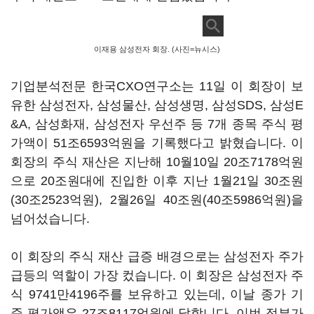
이재용 삼성전자 회장. (사진=뉴시스)
기업분석전문 한국
CXO
연구소는
11
일 이 회장이 보
유한 삼성전자
,
삼성물산
,
삼성생명
,
삼성
SDS,
삼성
E
&A,
삼성화재
,
삼성전자 우선주 등
7
개 종목 주식 평
가액이
51
조
6593
억원을 기록했다고 밝혔습니다
.
이
회장의 주식 재산은 지난해
10
월
10
일
20
조
7178
억원
으로
20
조원대에 진입한 이후 지난
1
월
21
일
30
조원
(30
조
2523
억원
), 2
월
26
일
40
조원
(40
조
5986
억원
)
을
넘어섰습니다
.
이 회장의 주식 재산 급증 배경으로는 삼성전자 주가
급등의 역할이 가장 컸습니다
.
이 회장은 삼성전자 주
식
9741
만
4196
주를 보유하고 있는데
,
이날 종가 기
준 평가액은
27
조
8117
억원에 달합니다
.
이번 정부가