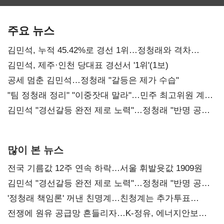
보관·평가·처분'
최대…에이전트
SKT 2분기 성장
기준은 숙제
AI 수익화 관건
본궤도
주요 뉴스
김민석, 누적 45.42%로 경선 1위…정청래와 격차
0.86%p(2보)
김민석, 제주·인천 당대표 경선서 '1위'(1보)
공세 멈춘 김민석…정청래 "갈등은 제가 수습"
"팀 정청래 정리" "이중잣대 말라"…민주 최고위원 계파
다툼 격화
김민석 "경선갈등 완전 제로 노력"…정청래 "반명 공세
사과부터"
많이 본 뉴스
전국 기름값 12주 연속 하락…서울 휘발윳값 1909원
김민석 "경선갈등 완전 제로 노력"…정청래 "반명 공세
사과부터"
'정청래 책임론' 꺼낸 친명계…친청계는 추가투표
때리기
전쟁에 원유 공급망 흔들리자…K-정유, 에너지안보