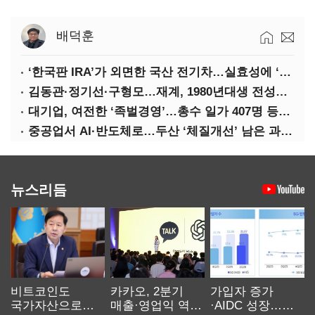
배덕훈
‘한국판 IRA’가 외면한 국산 전기차…실효성에 ‘의문’
김동관·정기선·구형모…재계, 1980년대생 전성시대
대기업, 여전한 ‘족벌경영’…총수 일가 407명 등기임원
중공업서 AI·반도체로…두산 ‘체질개선’ 남은 과제는
뉴스리듬
비트코인도
카카오, 2분기
가입자 증가
국가자산으로…'
매출·영업익 역대
·AIDC 성장…