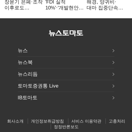
장윤기 은폐·조작
'FDI 실적
해경, 양귀비·
이후로도
10%'·'개발현안
대마 집중단속…
정보유출·
산적'…
4개월 동안
내부비위…경찰
인천경제청장
249명 검거
신뢰는 어디에
구원투수 찾기
뉴스
뉴스북
뉴스리듬
토마토증권통 Live
IB토마토
회사소개
개인정보취급방침
서비스 이용약관
고충처리
정정반론보도