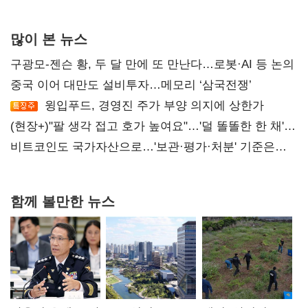
많이 본 뉴스
구광모-젠슨 황, 두 달 만에 또 만난다…로봇·AI 등 논의
중국 이어 대만도 설비투자…메모리 ‘삼국전쟁’
윙입푸드, 경영진 주가 부양 의지에 상한가
(현장+)"팔 생각 접고 호가 높여요"…'덜 똘똘한 한 채'
20억 키맞추기
비트코인도 국가자산으로…'보관·평가·처분' 기준은
숙제
함께 볼만한 뉴스