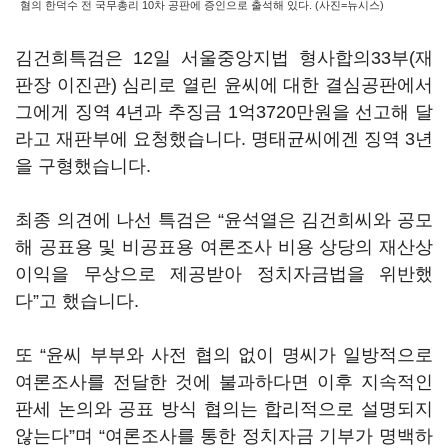
혐의 한덕수 전 국무총리 10차 공판에 증인으로 출석해 있다. (사진=뉴시스)
김건희특검은 12일 서울중앙지법 형사합의33부(재
판장 이진관) 심리로 열린 윤씨에 대한 결심공판에서
그에게 징역 4년과 추징금 1억3720만원을 선고해 달
라고 재판부에 요청했습니다. 명태균씨에겐 징역 3년
을 구형했습니다.
최종 의견에 나선 특검은 “윤석열은 김건희씨와 공모
해 공표용 및 비공표용 여론조사 비용 상당의 재산상
이익을 무상으로 제공받아 정치자금법을 위반했
다”고 했습니다.
또 “윤씨 부부와 사전 협의 없이 명씨가 일방적으로
여론조사를 전달한 것에 불과하다면 이후 지속적인
판세 논의와 공표 방식 협의는 합리적으로 설명되지
않는다”며 “여론조사를 통한 정치자금 기부가 명백하