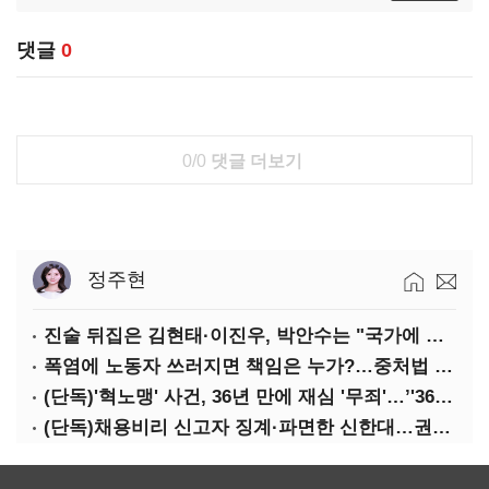
댓글
0
0/0
댓글 더보기
정주현
진술 뒤집은 김현태·이진우, 박안수는 "국가에 헌신"…법정서 드러난 군 수뇌부의 민낯
폭염에 노동자 쓰러지면 책임은 누가?…중처법 처벌될까?
(단독)'혁노맹' 사건, 36년 만에 재심 '무죄'…’'36시간 불법구금·자백강요' 인정
(단독)채용비리 신고자 징계·파면한 신한대…권익위 제동에도 갈등 계속