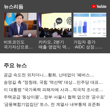
뉴스리듬
비트코인도
카카오, 2분기
가입자 증가
국가자산으로…'
매출·영업익 역대
·AIDC 성장…
보관·평가·처분'
최대…에이전트
SKT 2분기 성장
기준은 숙제
AI 수익화 관건
본궤도
주요 뉴스
공급 속도전 외치더니…황희, 난데없이 '폐버스
리모델링' 제안
송영길 측 "정청래, 국힘 '역선택' 대상…민주당 대표로
총선 지휘 못해"
이 대통령 "국가폭력 피해자에 사과…적극적 조사로
진실 밝혀야"
주택공급 '동상이몽'…정부·서울시 협력 없으면 '공수표'
'금융복합기업집단' 토스, 전 계열사 내부통제 표준화