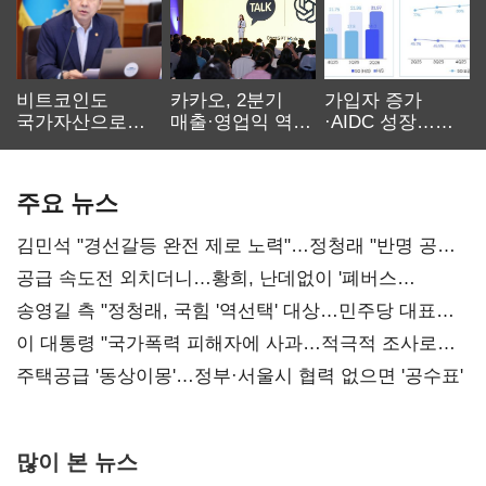
비트코인도
카카오, 2분기
가입자 증가
국가자산으로…'
매출·영업익 역대
·AIDC 성장…
보관·평가·처분'
최대…에이전트
SKT 2분기 성장
기준은 숙제
AI 수익화 관건
본궤도
주요 뉴스
김민석 "경선갈등 완전 제로 노력"…정청래 "반명 공세
사과부터"
공급 속도전 외치더니…황희, 난데없이 '폐버스
리모델링' 제안
송영길 측 "정청래, 국힘 '역선택' 대상…민주당 대표로
총선 지휘 못해"
이 대통령 "국가폭력 피해자에 사과…적극적 조사로
진실 밝혀야"
주택공급 '동상이몽'…정부·서울시 협력 없으면 '공수표'
많이 본 뉴스