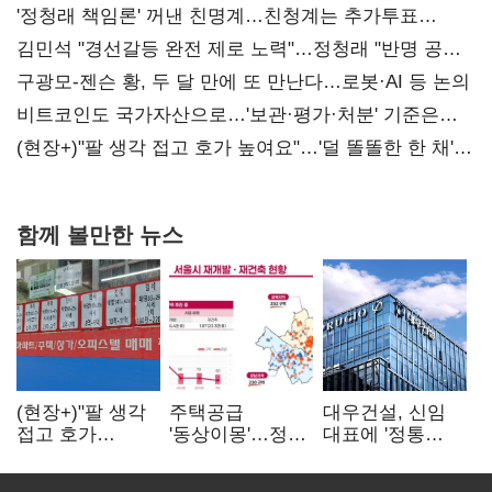
'정청래 책임론' 꺼낸 친명계…친청계는 추가투표
때리기
김민석 "경선갈등 완전 제로 노력"…정청래 "반명 공세
사과부터"
구광모-젠슨 황, 두 달 만에 또 만난다…로봇·AI 등 논의
비트코인도 국가자산으로…'보관·평가·처분' 기준은
숙제
(현장+)"팔 생각 접고 호가 높여요"…'덜 똘똘한 한 채'
20억 키맞추기
함께 볼만한 뉴스
(현장+)"팔 생각
주택공급
대우건설, 신임
접고 호가
'동상이몽'…정부
대표에 '정통
높여요"…'덜
·서울시 협력
대우맨' 이강석
똘똘한 한 채'
없으면 '공수표'
부사장 내정