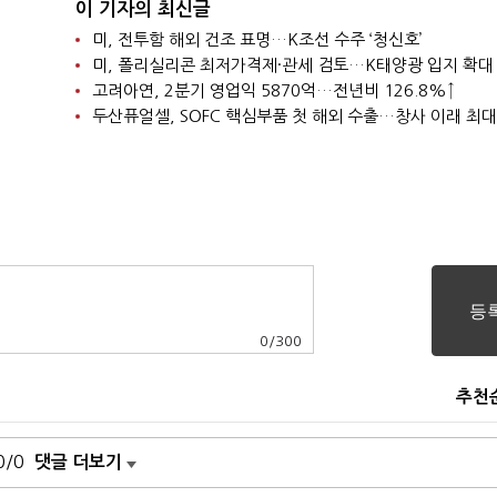
이 기자의 최신글
미, 전투함 해외 건조 표명…K조선 수주 ‘청신호’
미, 폴리실리콘 최저가격제·관세 검토…K태양광 입지 확대
고려아연, 2분기 영업익 5870억…전년비 126.8%↑
두산퓨얼셀, SOFC 핵심부품 첫 해외 수출…창사 이래 최대
0
/
300
추천
0/0
댓글 더보기