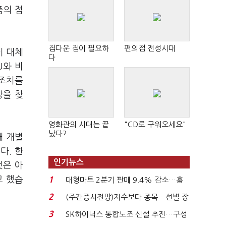
품의 점
집다운 집이 필요하
편의점 전성시대
이 대체
다
U와 비
 조치를
망을 찾
영화관의 시대는 끝
"CD로 구워오세요"
났다?
돼 개별
다. 한
인기뉴스
것은 아
고 했습
1
대형마트 2분기 판매 9.4% 감소…홈
플러스 사태 여파...
2
(주간증시전망)지수보다 종목…선별 장
세 이어진다...
3
SK하이닉스 통합노조 신설 추진…구성