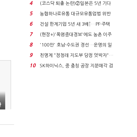
원 간 성과급 불...
4
(코스닥 퇴출 논란)②일본은 5년 기다
려주는데 우리는 ...
5
농협하나로유통 대규모유통업법 위반
적발…공정위, 과...
6
건설 한계기업 5년 새 3배↑…PF·주택
침체에 재무 ...
7
(현장+)'폭염중대경보'에도 농촌 이주
노동자는 강행군…'야...
8
'100만' 호남·수도권 경선…운명의 일
주일
9
친명계 "정청래 지도부 당정 엇박자"…
친청계 "신천지 오...
10
SK하이닉스, 중 충칭 공장 지분매각 검
토?…“확정된 바...
관