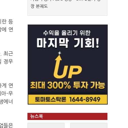
장 본궤도
이란 등
망에 연
. 최근
질 경우
하게 연
시아-우
재생에너
뉴스북
기업들은