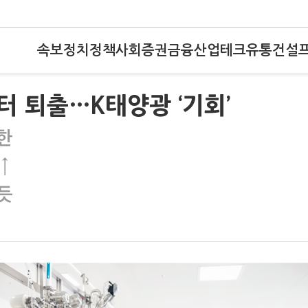
속보
정치
정책
사회
증권
금융
산업
테크
유통
건설
터 퇴출…K태양광 ‘기회’
한
↑
듯