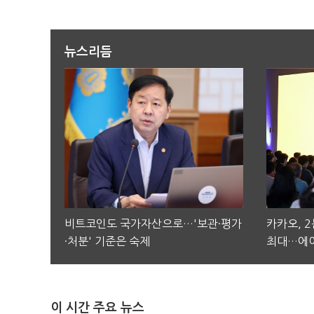
뉴스리듬
비트코인도 국가자산으로…'보관·평가
카카오, 
·처분' 기준은 숙제
최대…에이
이 시간 주요 뉴스