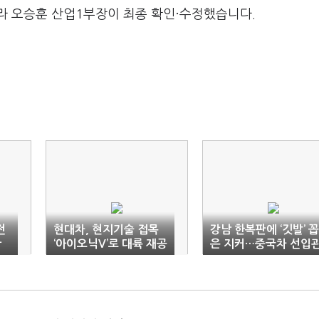
라 오승훈 산업1부장이 최종 확인·수정했습니다.
전
현대차, 현지기술 접목
강남 한복판에 ‘깃발’ 꼽
확
‘아이오닉V’로 대륙 재공
은 지커…중국차 선입
략
깬다