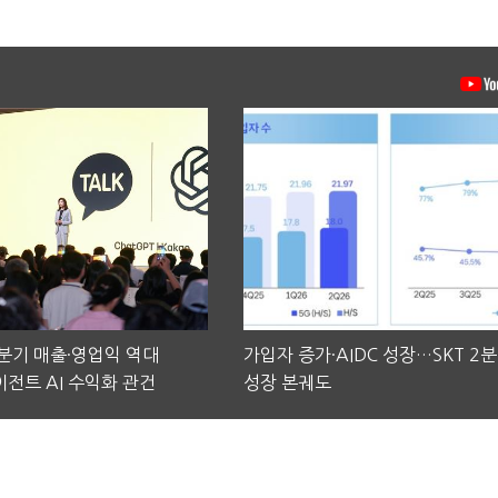
2분기 매출·영업익 역대
가입자 증가·AIDC 성장…SKT 2
전트 AI 수익화 관건
성장 본궤도