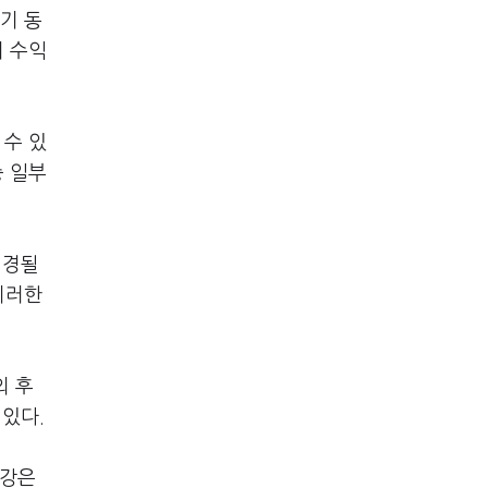
기 동
의 수익
 수 있
중 일부
변경될
이러한
외 후
 있다.
제강은