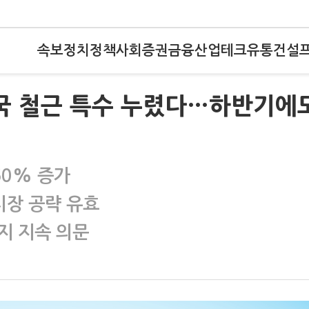
속보
정치
정책
사회
증권
금융
산업
테크
유통
건설
미국 철근 특수 누렸다…하반기에
50% 증가
시장 공략 유효
지 지속 의문