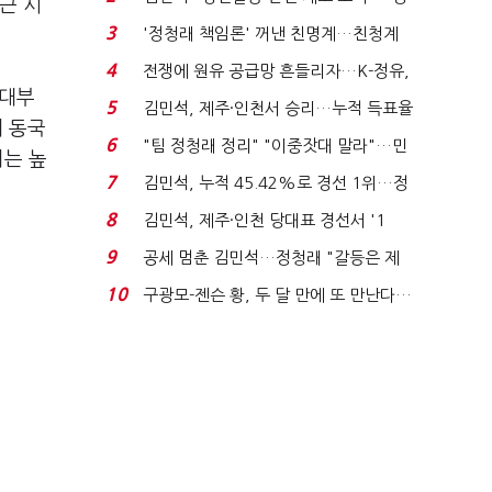
근 시
청래 "반명 공세 사...
3
'정청래 책임론' 꺼낸 친명계…친청계
는 추가투표 때리기...
4
전쟁에 원유 공급망 흔들리자…K-정유,
 대부
에너지안보 핵심...
5
김민석, 제주·인천서 승리…누적 득표율
재 동국
'1위 탈환'(종합)...
6
"팀 정청래 정리" "이중잣대 말라"…민
기는 높
주 최고위원 계파 다...
7
김민석, 누적 45.42%로 경선 1위…정
청래와 격차 0.86%p(...
8
김민석, 제주·인천 당대표 경선서 '1
위'(1보)...
9
공세 멈춘 김민석…정청래 "갈등은 제
가 수습"
10
구광모-젠슨 황, 두 달 만에 또 만난다…
로봇·AI 등 논...