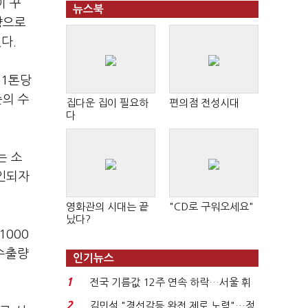
이 꾸
뉴스북
향으로
다.
 1톤당
준의 수
집다운 집이 필요하
편의점 전성시대
다
는 소
확인되자
영화관의 시대는 끝
"CD로 구워오세요"
났다?
1000
 수출량
인기뉴스
1
전국 기름값 12주 연속 하락…서울 휘
발윳값 1909원...
2
김민석 "경선갈등 완전 제로 노력"…정