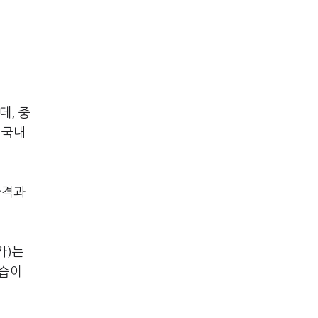
데, 중
 국내
가격과
가)는
모습이