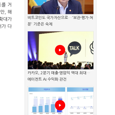
즈를 거
만, 해
비트코인도 국가자산으로…'보관·평가·처
 확대가
분' 기준은 숙제
어가 다
카카오, 2분기 매출·영업익 역대 최대…
에이전트 AI 수익화 관건