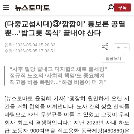
구독
(다중교섭시대)③‘깜깜이’ 통보론 공멸
뿐…‘밥그릇 독식’ 끝내야 산다
입력: 2026-05-04 15:26:32
수정: 2026-05-05 17:02:51
답글쓰기
“사후 밀당 끝내고 다자협의체로 룰세팅”
정규직 노조의 ‘사회적 책임’도 중요해져
직고용 비용 폭탄?…“하청 비용이 더 커”
[뉴스토마토 윤영혜 기자] “굉장히 원만하게 오랜 시
간을 거쳐 합의를 이뤄냅니다. 노사 간의 상호 신뢰를
바탕으로 32년 무분규를 이룰 수 있었고 그것이 우리
회사 최고의 경쟁력입니다.” 지난 2023년 사내 하도
급 노동자 900여명을 직고용한
동국제강(460860)
은