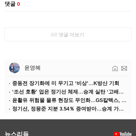
댓글
0
0/0
댓글 더보기
윤영혜
중동전 장기화에 미 무기고 ‘비상’…K방산 기회
‘조선 호황’ 업은 정기선 체제…승계 실탄 ‘고배당’ 주목
윤활유 위험물 물류 현장도 무인화…GS칼텍스, 디지털 전환 가속
정기선, 정몽준 지분 3.54％ 증여받아…승계 가속화
뉴스리듬