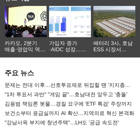
카카오, 2분기
가입자 증가
배터리 3사, 호남
매출·영업익 역대
·AIDC 성장…
ESS 시장서
최대…에이전트
SKT 2분기 성장
‘격돌’
AI 수익화 관건
본궤도
주요 뉴스
문제는 전대 이후…선호투표제로 뒤집힐 땐 '지지층
불복'
"1차 투표서 과반" "게임 끝"…호남대전 앞두고 '충돌'
김용범 책임론 봇물…경질 요구에 'ETF 특검' 주장까지
보건소부터 응급실까지 AI 확산…지역의료 혁신 본격화
"강남사옥 부지에 청년주택"…LH도 '공급 속도전'