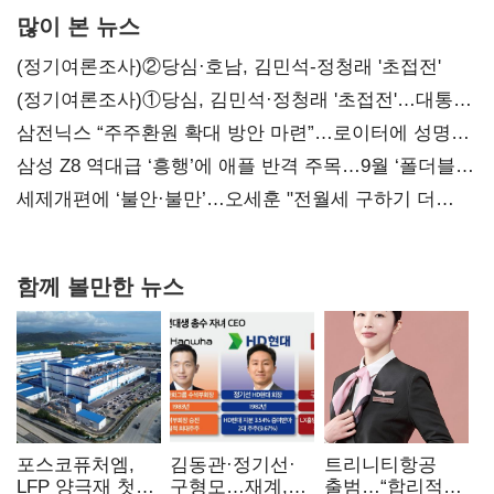
많이 본 뉴스
(정기여론조사)②당심·호남, 김민석-정청래 '초접전'
(정기여론조사)①당심, 김민석·정청래 '초접전'…대통령
지지도 '50% 아래로'(종합)
삼전닉스 “주주환원 확대 방안 마련”…로이터에 성명
보내
삼성 Z8 역대급 ‘흥행’에 애플 반격 주목…9월 ‘폴더블
대전’
세제개편에 ‘불안·불만’…오세훈 "전월세 구하기 더
힘들어질 것"
함께 볼만한 뉴스
포스코퓨처엠,
김동관·정기선·
트리니티항공
LFP 양극재 첫
구형모…재계,
출범…“합리적