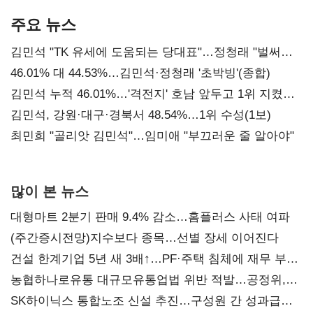
기준은 숙제
AI 수익화 관건
주요 뉴스
김민석 "TK 유세에 도움되는 당대표"…정청래 "벌써
대표된 양 당직 배분"
46.01% 대 44.53%…김민석·정청래 '초박빙'(종합)
김민석 누적 46.01%…'격전지' 호남 앞두고 1위 지켰다
(2보)
김민석, 강원·대구·경북서 48.54%…1위 수성(1보)
최민희 "골리앗 김민석"…임미애 "부끄러운 줄 알아야"
많이 본 뉴스
대형마트 2분기 판매 9.4% 감소…홈플러스 사태 여파
(주간증시전망)지수보다 종목…선별 장세 이어진다
건설 한계기업 5년 새 3배↑…PF·주택 침체에 재무 부담
확대
농협하나로유통 대규모유통업법 위반 적발…공정위,
과징금 4억6200만원 부과
SK하이닉스 통합노조 신설 추진…구성원 간 성과급