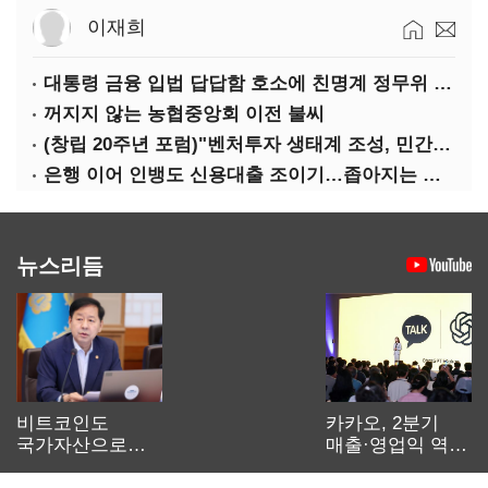
이재희
대통령 금융 입법 답답함 호소에 친명계 정무위 무더기 지원
꺼지지 않는 농협중앙회 이전 불씨
(창립 20주년 포럼)"벤처투자 생태계 조성, 민간자본이 주도해야"
은행 이어 인뱅도 신용대출 조이기…좁아지는 급전 창구
뉴스리듬
비트코인도
카카오, 2분기
국가자산으로…'
매출·영업익 역대
보관·평가·처분'
최대…에이전트