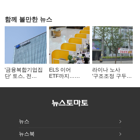
불만 확산
함께 볼만한 뉴스
'금융복합기업집
ELS 이어
라이나 노사
단' 토스, 전
ETF까지…
'구조조정 구두
계열사 내부통제
고위험상품 판매
합의안' 도출
표준화
제동 걸린 은행
뉴스
뉴스북