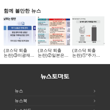
함께 볼만한 뉴스
(코스닥 퇴출
(코스닥 퇴출
(코스닥 퇴출
논란)③이광재
논란)②일본은
논란)①"주가
"과속 잡더라도
5년
누르기 잡으려다
자동차 없애지는
기다려주는데
옥토 태운다"…
말아야"
우리는 당장
세법 개정안의
퇴출?…
맹점과 역설
시간만으론
부족한 코스닥
구하기
뉴스
뉴스북