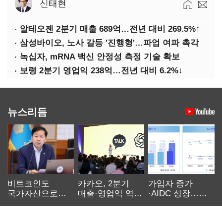
신태현
알테오젠 2분기 매출 689억…전년 대비 269.5%↑
삼성바이오, 노사 갈등 '진행형'…파업 여파 촉각
녹십자, mRNA 백신 안정성 측정 기술 확보
보령 2분기 영업익 238억…전년 대비 6.2%↓
뉴스리듬
비트코인도
카카오, 2분기
가입자 증가
국가자산으로…'
매출·영업익 역대
·AIDC 성장…
보관·평가·처분'
최대…에이전트
SKT 2분기 성장
기준은 숙제
AI 수익화 관건
본궤도