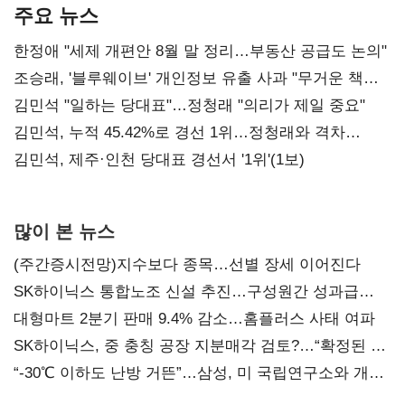
주요 뉴스
한정애 "세제 개편안 8월 말 정리…부동산 공급도 논의"
조승래, '블루웨이브' 개인정보 유출 사과 "무거운 책임
통감"
김민석 "일하는 당대표"…정청래 "의리가 제일 중요"
김민석, 누적 45.42%로 경선 1위…정청래와 격차
0.86%p(2보)
김민석, 제주·인천 당대표 경선서 '1위'(1보)
많이 본 뉴스
(주간증시전망)지수보다 종목…선별 장세 이어진다
SK하이닉스 통합노조 신설 추진…구성원간 성과급
불만 확산
대형마트 2분기 판매 9.4% 감소…홈플러스 사태 여파
SK하이닉스, 중 충칭 공장 지분매각 검토?…“확정된 바
없어”
“-30℃ 이하도 난방 거뜬”…삼성, 미 국립연구소와 개발
협력