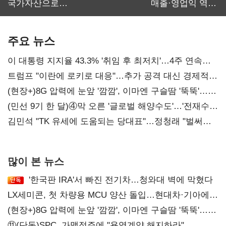
국가자산으로…'
매출·영업익 역대
보관·평가·처분'
최대…에이전트
기준은 숙제
AI 수익화 관건
주요 뉴스
이 대통령 지지율 43.3% '취임 후 최저치'…4주 연속
'하락'
트럼프 "이란에 로키로 대응"…추가 공격 대신 경제적
압박 시사
(현장+)8G 압력에 눈앞 '깜깜', 이마엔 구슬땀 '뚝뚝'…
화려한 에어쇼 뒤 땀방울
(민선 9기 한 달)④막 오른 '글로벌 해양수도'…'전재수
리더십' 시험대
김민석 "TK 유세에 도움되는 당대표"…정청래 "벌써
대표된 양 당직 배분"
많이 본 뉴스
'한국판 IRA'서 빠진 전기차…청와대 벽에 막혔다
LX세미콘, 첫 차량용 MCU 양산 돌입…현대차·기아에
공급
(현장+)8G 압력에 눈앞 '깜깜', 이마엔 구슬땀 '뚝뚝'…
화려한 에어쇼 뒤 땀방울
⑪(단독)SPC, 가맹점주에 "용역계약 해지하라"...