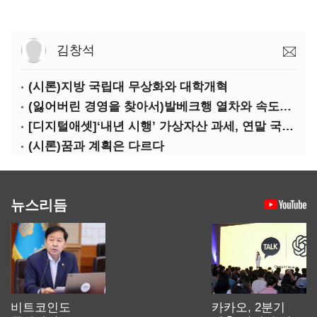
김창석
(시론)지방 국립대 무상화와 대학개혁
(잃어버린 경영을 찾아서)발베크행 열차와 속도의 환상: 디지털 전환과 물류 혁신의 포용적 노동 전략
[디지털애셋]‘내년 시행’ 가상자산 과세, 연말 국회 문턱 넘을까
(시론)꿈과 계획은 다르다
뉴스리듬
비트코인도
카카오, 2분기