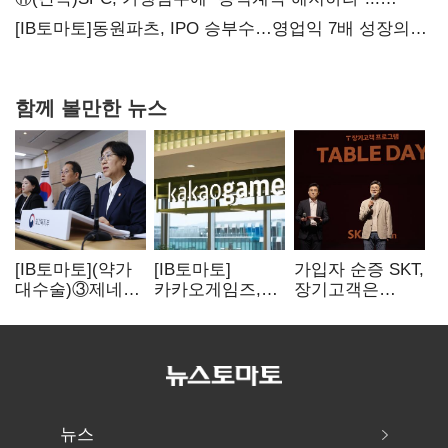
내팽개친 '사회적합의'
[IB토마토]동원파츠, IPO 승부수…영업익 7배 성장의
이면은 고객 편중
함께 볼만한 뉴스
[IB토마토](약가
[IB토마토]
가입자 순증 SKT,
대수술)③제네릭
카카오게임즈,
장기고객은
14개 넘으면 약값
메타보라에 또
CEO가 직접
'뚝'…등재전략
80억 지원…웹3
챙긴다
혼선
살리기 지속
뉴스