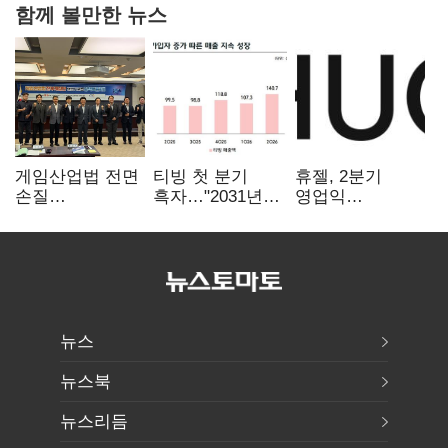
함께 볼만한 뉴스
게임산업법 전면
티빙 첫 분기
휴젤, 2분기
손질
흑자…"2031년까
영업익
공감대…"낡은
지 KBO 독점,
560억원…전년비
규제 걷고
웨이브 합병도
1% 하락
안전장치 촘촘히
속도"
해야"
뉴스
뉴스북
뉴스리듬