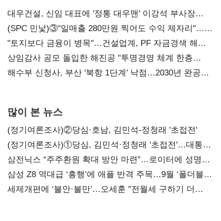
대우건설, 신임 대표에 '정통 대우맨' 이강석 부사장
내정
(SPC 민낯)③"일매출 280만원 찍어도 수익 제자리"…
점주 울리는 '상시 할인'
"토지보다 금융이 병목"…건설업계, PF 자금경색 해소
목소리
상임감사 공모 돌입한 해진공 "투명경영 체계 한층
강화"
해수부 신청사, 부산 '북항 1단계' 낙점…2030년 완공
목표
많이 본 뉴스
(정기여론조사)②당심·호남, 김민석-정청래 '초접전'
(정기여론조사)①당심, 김민석·정청래 '초접전'…대통령
지지도 '50% 아래로'(종합)
삼전닉스 “주주환원 확대 방안 마련”…로이터에 성명
보내
삼성 Z8 역대급 ‘흥행’에 애플 반격 주목…9월 ‘폴더블
대전’
세제개편에 ‘불안·불만’…오세훈 "전월세 구하기 더
힘들어질 것"