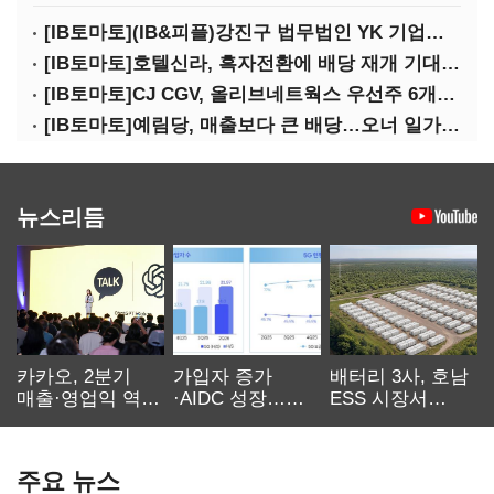
[IB토마토](IB&피플)강진구 법무법인 YK 기업거버넌스센터 센터장
[IB토마토]호텔신라, 흑자전환에 배당 재개 기대감…삼성생명도 웃을까
[IB토마토]CJ CGV, 올리브네트웍스 우선주 6개월 만에 상환…왜?
[IB토마토]예림당, 매출보다 큰 배당…오너 일가에 절반 간다
뉴스리듬
카카오, 2분기
가입자 증가
배터리 3사, 호남
매출·영업익 역대
·AIDC 성장…
ESS 시장서
최대…에이전트
SKT 2분기 성장
‘격돌’
AI 수익화 관건
본궤도
주요 뉴스