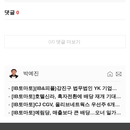
댓글
0
0/0
댓글 더보기
박예진
[IB토마토](IB&피플)강진구 법무법인 YK 기업거버넌스센터 센터장
[IB토마토]호텔신라, 흑자전환에 배당 재개 기대감…삼성생명도 웃을까
[IB토마토]CJ CGV, 올리브네트웍스 우선주 6개월 만에 상환…왜?
[IB토마토]예림당, 매출보다 큰 배당…오너 일가에 절반 간다