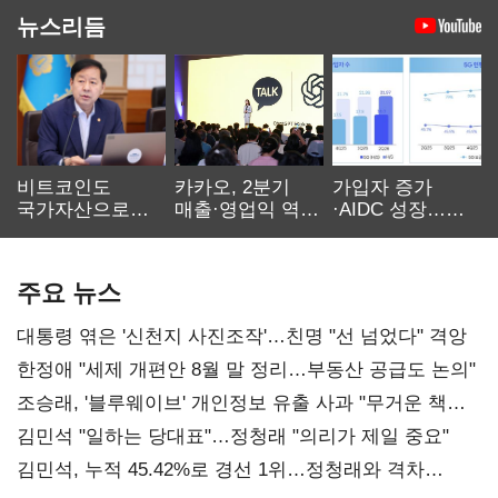
뉴스리듬
비트코인도
카카오, 2분기
가입자 증가
국가자산으로…'
매출·영업익 역대
·AIDC 성장…
보관·평가·처분'
최대…에이전트
SKT 2분기 성장
기준은 숙제
AI 수익화 관건
본궤도
주요 뉴스
대통령 엮은 '신천지 사진조작'…친명 "선 넘었다" 격앙
한정애 "세제 개편안 8월 말 정리…부동산 공급도 논의"
조승래, '블루웨이브' 개인정보 유출 사과 "무거운 책임
통감"
김민석 "일하는 당대표"…정청래 "의리가 제일 중요"
김민석, 누적 45.42%로 경선 1위…정청래와 격차