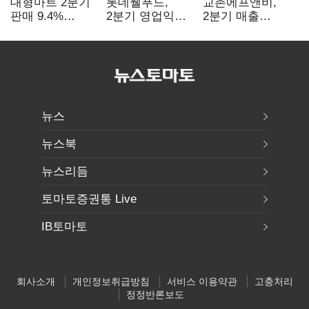
대형마트 2분기
롯데웰푸드,
교촌에프앤비,
판매 9.4%
2분기 영업익
2분기 매출
감소…홈플러스
89%↑…해외
1323억원…
사태 여파
사업이 실적 견인
전년보다 4.9%↑
뉴스
뉴스북
뉴스리듬
토마토증권통 Live
IB토마토
회사소개
개인정보취급방침
서비스 이용약관
고충처리
정정반론보도