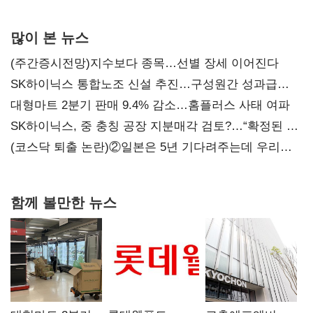
0.86%p(2보)
많이 본 뉴스
(주간증시전망)지수보다 종목…선별 장세 이어진다
SK하이닉스 통합노조 신설 추진…구성원간 성과급
불만 확산
대형마트 2분기 판매 9.4% 감소…홈플러스 사태 여파
SK하이닉스, 중 충칭 공장 지분매각 검토?…“확정된 바
없어”
(코스닥 퇴출 논란)②일본은 5년 기다려주는데 우리는
당장 퇴출?…시간만으론 부족한 코스닥 구하기
함께 볼만한 뉴스