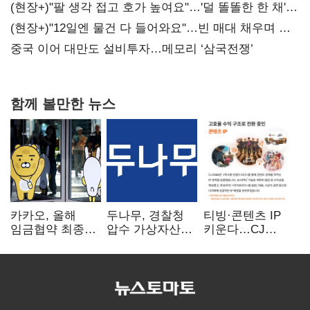
숙제
(현장+)"팔 생각 접고 호가 높여요"…'덜 똘똘한 한 채'
20억 키맞추기
(현장+)"12일엔 물건 다 들어와요"…빈 매대 채우며 문
연 홈플러스
중국 이어 대만도 설비투자…메모리 ‘삼국전쟁’
함께 볼만한 뉴스
카카오, 올해
두나무, 경찰청
티빙·콘텐츠 IP
임금협약 최종
압수 가상자산
키운다…CJ
타결…연봉 6.3%
보관 맡는다…
ENM, 하반기
인상·격려금
커스터디 사업
글로벌 확장 가속
300만원
최종 낙찰