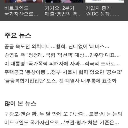
비트코인도
카카오, 2분기
가입자 증가
국가자산으로…'
매출·영업익 역대
·AIDC 성장…
보관·평가·처분'
최대…에이전트
SKT 2분기 성장
기준은 숙제
AI 수익화 관건
본궤도
주요 뉴스
공급 속도전 외치더니…황희, 난데없이 '폐버스
리모델링' 제안
송영길 측 "정청래, 국힘 '역선택' 대상…민주당 대표로
총선 지휘 못해"
이 대통령 "국가폭력 피해자에 사과…적극적 조사로
진실 밝혀야"
주택공급 '동상이몽'…정부·서울시 협력 없으면 '공수표'
'금융복합기업집단' 토스, 전 계열사 내부통제 표준화
많이 본 뉴스
구광모-젠슨 황, 두 달 만에 또 만난다…로봇·AI 등 논의
비트코인도 국가자산으로…'보관·평가·처분' 기준은