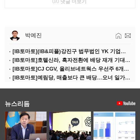
0/0
댓글 더보기
박예진
[IB토마토](IB&피플)강진구 법무법인 YK 기업거버넌스센터 센터장
[IB토마토]호텔신라, 흑자전환에 배당 재개 기대감…삼성생명도 웃을까
[IB토마토]CJ CGV, 올리브네트웍스 우선주 6개월 만에 상환…왜?
[IB토마토]예림당, 매출보다 큰 배당…오너 일가에 절반 간다
뉴스리듬