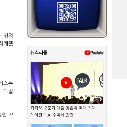
대 영업
 집계됐
뉴스리듬
퓨틱스는
게 마일
카카오, 2분기 매출·영업익 역대 최대…
2월 약
에이전트 AI 수익화 관건