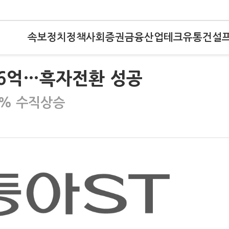
속보
정치
정책
사회
증권
금융
산업
테크
유통
건설
26억…흑자전환 성공
9% 수직상승