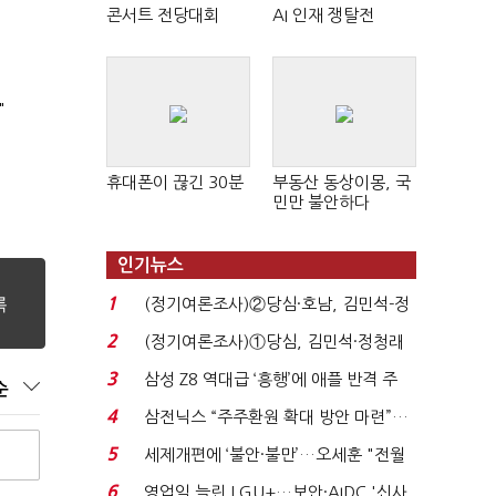
콘서트 전당대회
AI 인재 쟁탈전
"
휴대폰이 끊긴 30분
부동산 동상이몽, 국
민만 불안하다
인기뉴스
1
(정기여론조사)②당심·호남, 김민석-정
청래 '초접전'...
2
(정기여론조사)①당심, 김민석·정청래
'초접전'…대통령 ...
3
삼성 Z8 역대급 ‘흥행’에 애플 반격 주
순
목…9월 ‘폴...
4
삼전닉스 “주주환원 확대 방안 마련”…
로이터에 성명...
5
세제개편에 ‘불안·불만’…오세훈 "전월
세 구하기 더 ...
6
영업익 늘린 LGU+…보안·AIDC '신사