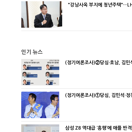
"강남사옥 부지에 청년주택"…LH
인기 뉴스
(정기여론조사)②당심·호남, 김민석
(정기여론조사)①당심, 김민석·정청
삼성 Z8 역대급 ‘흥행’에 애플 반격