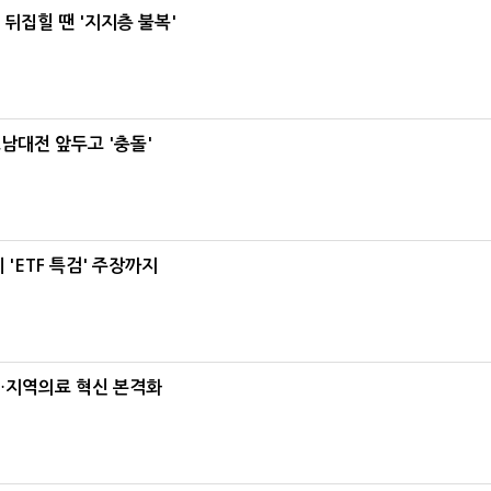
뒤집힐 땐 '지지층 불복'
호남대전 앞두고 '충돌'
'ETF 특검' 주장까지
…지역의료 혁신 본격화