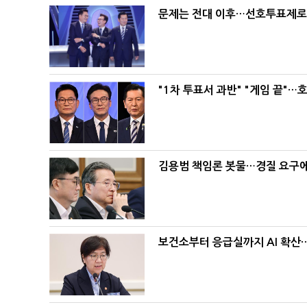
문제는 전대 이후…선호투표제로 
"1차 투표서 과반" "게임 끝"…
김용범 책임론 봇물…경질 요구에 
보건소부터 응급실까지 AI 확산