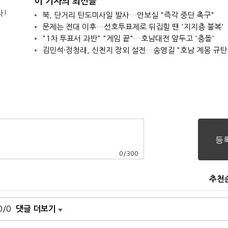
이 기자의 최신글
다!
북, 단거리 탄도미사일 발사…안보실 "즉각 중단 촉구"
문제는 전대 이후…선호투표제로 뒤집힐 땐 '지지층 불복'
"1차 투표서 과반" "게임 끝"…호남대전 앞두고 '충돌'
김민석·정청래, 신천지 장외 설전…송영길 "호남 계몽 규탄
0
/
300
추천
0/0
댓글 더보기