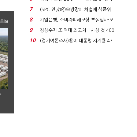
업 드라이브'...
7
(SPC 민낯)④솜방망이 처벌에 식품위
생법 위반 반복...
8
기업은행, 소비자피해보상 부실심사·보
이스피싱 공시 ...
9
경상수지 또 역대 최고치…사상 첫 400
억달러에 '3% 성...
10
(정기여론조사)⑤이 대통령 지지율 47.
7%…일주일 만에 ...
’