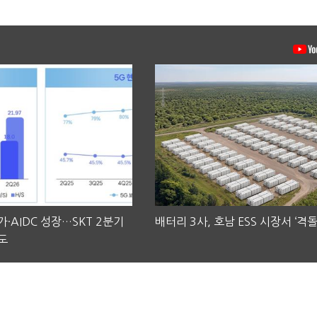
·AIDC 성장…SKT 2분기
배터리 3사, 호남 ESS 시장서 ‘격돌
도