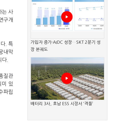
하는 사
 연구개
가입자 증가·AIDC 성장…SKT 2분기 성
다. 특
장 본궤도
자궁내막
니다.
 품질관
의미 있
네수파립
배터리 3사, 호남 ESS 시장서 ‘격돌’