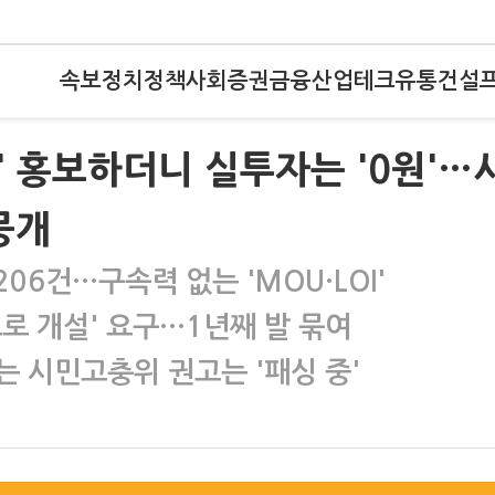
속보
정치
정책
사회
증권
금융
산업
테크
유통
건설
치' 홍보하더니 실투자는 '0원'…
뭉개
06건…구속력 없는 'MOU·LOI'
로 개설' 요구…1년째 발 묶여
는 시민고충위 권고는 '패싱 중'