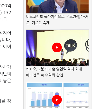
000억
 132
비트코인도 국가자산으로…'보관·평가·처
니다.
분' 기준은 숙제
 심지어
습니다.
로 이어
 자사가
카카오, 2분기 매출·영업익 역대 최대…
양시만의
에이전트 AI 수익화 관건
U 등은
치를 강