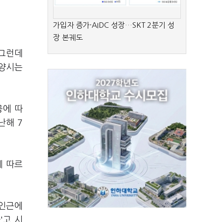
가입자 증가·AIDC 성장…SKT 2분기 성
장 본궤도
 그런데
고양시는
공에 따
난해 7
에 따르
 인근에
'고 시