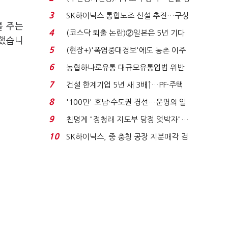
세 이어진다...
3
SK하이닉스 통합노조 신설 추진…구성
를 주는
원 간 성과급 불...
4
(코스닥 퇴출 논란)②일본은 5년 기다
 했습니
려주는데 우리는 ...
5
(현장+)'폭염중대경보'에도 농촌 이주
노동자는 강행군…'야...
6
농협하나로유통 대규모유통업법 위반
적발…공정위, 과...
7
건설 한계기업 5년 새 3배↑…PF·주택
침체에 재무 ...
8
'100만' 호남·수도권 경선…운명의 일
주일
9
친명계 "정청래 지도부 당정 엇박자"…
친청계 "신천지 오...
10
SK하이닉스, 중 충칭 공장 지분매각 검
토?…“확정된 바...