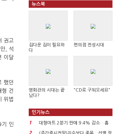
뉴스북
터 권고
집다운 집이 필요하
편의점 전성시대
만, 석
다
면 이달
로 했던
영화관의 시대는 끝
"CD로 구워오세요"
대형 건
났다?
이 위법
인기뉴스
1
대형마트 2분기 판매 9.4% 감소…홈
9기 인
플러스 사태 여파...
2
(주간증시전망)지수보다 종목…선별 장