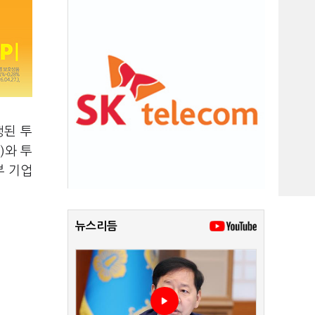
행된 투
)와 투
부 기업
뉴스리듬