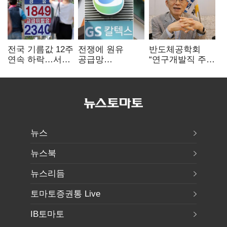
전국 기름값 12주
전쟁에 원유
반도체공학회
연속 하락…서울
공급망
“연구개발직 주
휘발윳값 1909원
흔들리자…K-
52시간제
정유, 에너지안보
개선해야”
핵심으로 재부상
뉴스
뉴스북
뉴스리듬
토마토증권통 Live
IB토마토