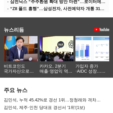
삼전닉스 “주주환원 확대 방안 마련”…로이터에 성명 보내
“Z8 폴드 흥행”…삼성전자, 사전예약자 개통 31일까지 연장
뉴스리듬
비트코인도
카카오, 2분기
가입자 증가
국가자산으로…'
매출·영업익 역대
·AIDC 성장…
보관·평가·처분'
최대…에이전트
SKT 2분기 성장
기준은 숙제
AI 수익화 관건
본궤도
주요 뉴스
김민석, 누적 45.42%로 경선 1위…정청래와 격차
0.86%p(2보)
김민석, 제주·인천 당대표 경선서 '1위'(1보)