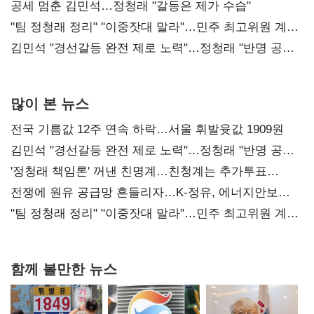
공세 멈춘 김민석…정청래 "갈등은 제가 수습"
"팀 정청래 정리" "이중잣대 말라"…민주 최고위원 계파
다툼 격화
김민석 "경선갈등 완전 제로 노력"…정청래 "반명 공세
사과부터"
많이 본 뉴스
전국 기름값 12주 연속 하락…서울 휘발윳값 1909원
김민석 "경선갈등 완전 제로 노력"…정청래 "반명 공세
사과부터"
'정청래 책임론' 꺼낸 친명계…친청계는 추가투표
때리기
전쟁에 원유 공급망 흔들리자…K-정유, 에너지안보
핵심으로 재부상
"팀 정청래 정리" "이중잣대 말라"…민주 최고위원 계파
다툼 격화
함께 볼만한 뉴스