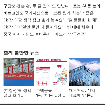
구광모-젠슨 황, 두 달 만에 또 만난다…로봇·AI 등 논의
비트코인도 국가자산으로…'보관·평가·처분' 기준은
숙제
(현장+)"팔 생각 접고 호가 높여요"…'덜 똘똘한 한 채'
20억 키맞추기
(현장+)"12일엔 물건 다 들어와요"…빈 매대 채우며 문
연 홈플러스
중국 이어 대만도 설비투자…메모리 ‘삼국전쟁’
함께 볼만한 뉴스
(현장+)"팔 생각
주택공급
대우건설, 신임
접고 호가
'동상이몽'…정부
대표에 '정통
높여요"…'덜
·서울시 협력
대우맨' 이강석
똘똘한 한 채'
없으면 '공수표'
부사장 내정