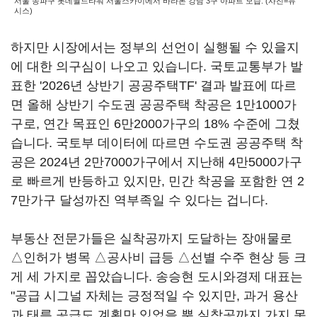
서울 송파구 롯데월드타워 서울스카이에서 바라본 강남 3구 아파트 모습. (사진=뉴
시스)
하지만 시장에서는 정부의 선언이 실행될 수 있을지
에 대한 의구심이 나오고 있습니다. 국토교통부가 발
표한 '2026년 상반기 공공주택TF' 결과 발표에 따르
면 올해 상반기 수도권 공공주택 착공은 1만1000가
구로, 연간 목표인 6만2000가구의 18% 수준에 그쳤
습니다. 국토부 데이터에 따르면 수도권 공공주택 착
공은 2024년 2만7000가구에서 지난해 4만5000가구
로 빠르게 반등하고 있지만, 민간 착공을 포함한 연 2
7만가구 달성까진 역부족일 수 있다는 겁니다.
부동산 전문가들은 실착공까지 도달하는 장애물로
△인허가 병목 △공사비 급등 △선별 수주 현상 등 크
게 세 가지로 꼽았습니다. 송승현 도시와경제 대표는
"공급 시그널 자체는 긍정적일 수 있지만, 과거 용산
과 태릉 공급도 계획만 있었을 뿐 실착공까지 가지 못