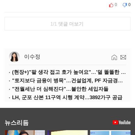
0
0
1/1
댓글 더보기
이수정
(현장+)"팔 생각 접고 호가 높여요"…'덜 똘똘한 한 채' 20억 키맞추기
"토지보다 금융이 병목"…건설업계, PF 자금경색 해소 목소리
"전월세난 더 심해진다"…불안한 세입자들
LH, 군포 산본 11구역 시행 계약…3892가구 공급
뉴스리듬