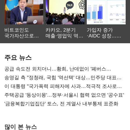
비트코인도
카카오, 2분기
가입자 증가
국가자산으로…'
매출·영업익 역대
·AIDC 성장…
보관·평가·처분'
최대…에이전트
SKT 2분기 성장
기준은 숙제
AI 수익화 관건
본궤도
주요 뉴스
공급 속도전 외치더니…황희, 난데없이 '폐버스
리모델링' 제안
송영길 측 "정청래, 국힘 '역선택' 대상…민주당 대표로
총선 지휘 못해"
이 대통령 "국가폭력 피해자에 사과…적극적 조사로
진실 밝혀야"
주택공급 '동상이몽'…정부·서울시 협력 없으면 '공수표'
'금융복합기업집단' 토스, 전 계열사 내부통제 표준화
많이 본 뉴스