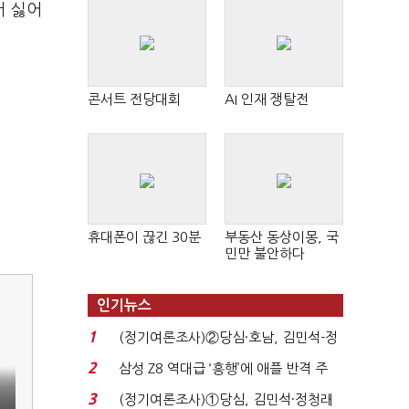
서 싫어
콘서트 전당대회
AI 인재 쟁탈전
휴대폰이 끊긴 30분
부동산 동상이몽, 국
민만 불안하다
인기뉴스
1
(정기여론조사)②당심·호남, 김민석-정
청래 '초접전'...
2
삼성 Z8 역대급 ‘흥행’에 애플 반격 주
목…9월 ‘폴...
3
(정기여론조사)①당심, 김민석·정청래