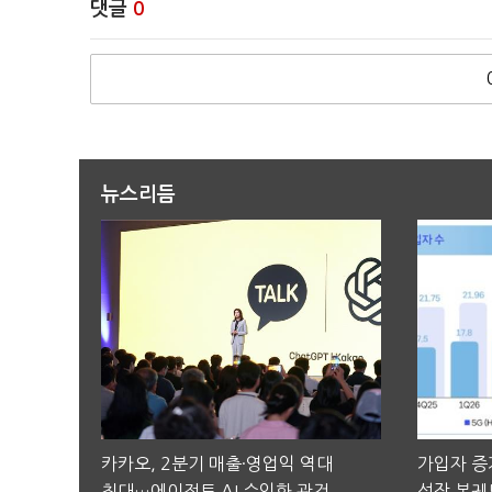
댓글
0
뉴스리듬
카카오, 2분기 매출·영업익 역대
가입자 증가
최대…에이전트 AI 수익화 관건
성장 본궤