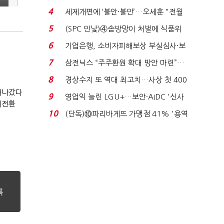
'초접전'…대통령 ...
4
세제개편에 ‘불안·불만’…오세훈 "전월
세 구하기 더 ...
5
(SPC 민낯)④솜방망이 처벌에 식품위
생법 위반 반복...
6
기업은행, 소비자피해보상 부실심사·보
이스피싱 공시 ...
7
삼전닉스 “주주환원 확대 방안 마련”…
로이터에 성명...
8
경상수지 또 역대 최고치…사상 첫 400
 새나갔다
억달러에 '3% 성...
9
영업익 늘린 LGU+…보안·AIDC '신사
대전환
업 드라이브'...
10
(단독)⑩파리바게뜨 가맹점 41% '용역
제빵기사 없어'…고...