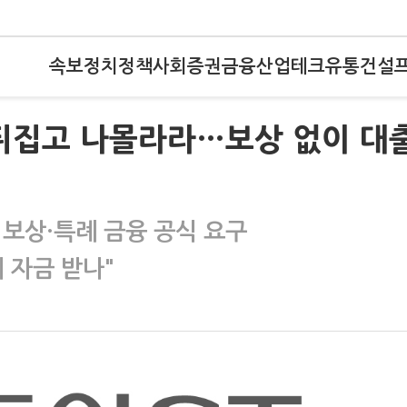
속보
정치
정책
사회
증권
금융
산업
테크
유통
건설
 뒤집고 나몰라라…보상 없이 대
 보상·특례 금융 공식 요구
 자금 받나"