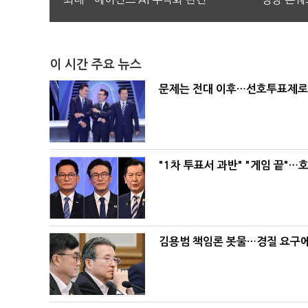
이 시간 주요 뉴스
문제는 전대 이후…선호투표제로 
"1차 투표서 과반" "게임 끝"…
김용범 책임론 봇물…경질 요구에 