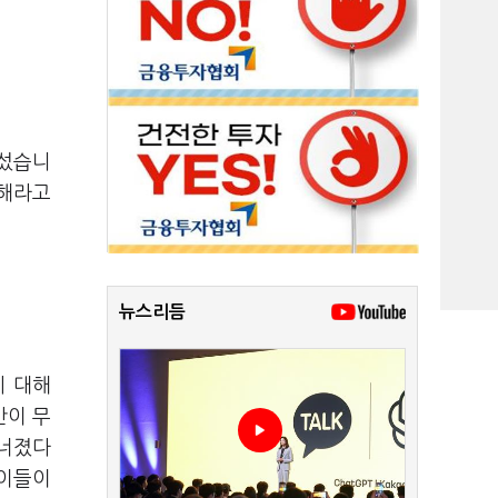
나섰습니
피해라고
뉴스리듬
에 대해
간이 무
무너졌다
 이들이