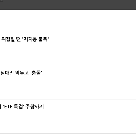
뒤집힐 땐 '지지층 불복'
호남대전 앞두고 '충돌'
'ETF 특검' 주장까지