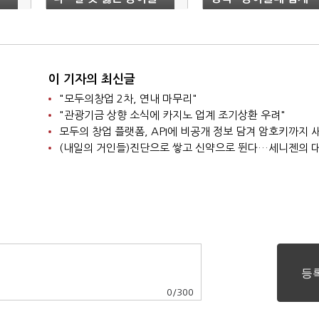
대 업체
'패닉'
이 기자의 최신글
"모두의창업 2차, 연내 마무리"
"관광기금 상향 소식에 카지노 업계 조기상환 우려"
모두의 창업 플랫폼, API에 비공개 정보 담겨 암호키까지
(내일의 거인들)진단으로 쌓고 신약으로 뛴다…세니젠의 
0
/
300