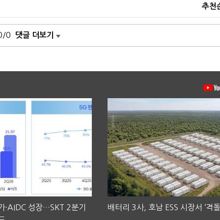
추천
0/0
댓글 더보기
·AIDC 성장…SKT 2분기
배터리 3사, 호남 ESS 시장서 ‘격돌
도