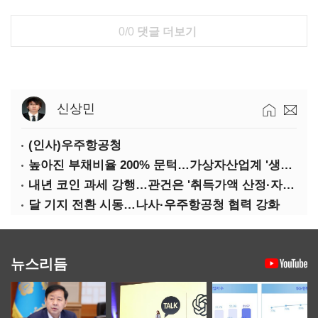
0/0
댓글 더보기
신상민
(인사)우주항공청
높아진 부채비율 200% 문턱…가상자산업계 '생존 시험대'
내년 코인 과세 강행…관건은 '취득가액 산정·자산 이동'
달 기지 전환 시동…나사·우주항공청 협력 강화
뉴스리듬