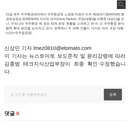
21일 제주 우주환경센터에서 우주항공청 노경원 차장이 미국 해양대기청(NOAA) 환
경위성정보국(NESDIS) 아이린 파커(Irene Parker) 국장(대행)을 비롯한 대표단을 만
나, 우리나라 우주환경 예·경보 체계 운영 현황을 소개하고 한·미 간 우주환경 분야
협력 확대 방안을 논의하고 있다. 왼쪽에서 두 번째 인물이 아이린 파커 국장 대행.
(사진=우주항공청)
신상민 기자 lmez0810@etomato.com
이 기사는 뉴스토마토 보도준칙 및 윤리강령에 따라
김충범 테크지식산업부장이 최종 확인·수정했습니
다.
댓글
0