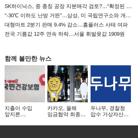
SK하이닉스, 중 충칭 공장 지분매각 검토?…“확정된 바
없어”
“-30℃ 이하도 난방 거뜬”…삼성, 미 국립연구소와 개발
협력
대형마트 2분기 판매 9.4% 감소…홈플러스 사태 여파
전국 기름값 12주 연속 하락…서울 휘발윳값 1909원
함께 볼만한 뉴스
지출이 수입
카카오, 올해
두나무, 경찰청
앞지른
임금협약 최종
압수 가상자산
건강보험…1분기
타결…연봉 6.3%
보관 맡는다…
3조8989억 적자
인상·격려금
커스터디 사업
300만원
최종 낙찰