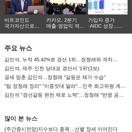
비트코인도
카카오, 2분기
가입자 증가
국가자산으로…'
매출·영업익 역대
·AIDC 성장…
보관·평가·처분'
최대…에이전트
SKT 2분기 성장
기준은 숙제
AI 수익화 관건
본궤도
주요 뉴스
김민석, 누적 45.42%로 경선 1위…정청래와 격차
0.86%p(2보)
김민석, 제주·인천 당대표 경선서 '1위'(1보)
공세 멈춘 김민석…정청래 "갈등은 제가 수습"
"팀 정청래 정리" "이중잣대 말라"…민주 최고위원 계파
다툼 격화
김민석 "경선갈등 완전 제로 노력"…정청래 "반명 공세
사과부터"
많이 본 뉴스
(주간증시전망)지수보다 종목…선별 장세 이어진다