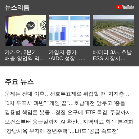
뉴스리듬
카카오, 2분기
가입자 증가
배터리 3사, 호남
매출·영업익 역대
·AIDC 성장…
ESS 시장서
최대…에이전트
SKT 2분기 성장
‘격돌’
AI 수익화 관건
본궤도
주요 뉴스
문제는 전대 이후…선호투표제로 뒤집힐 땐 '지지층
불복'
"1차 투표서 과반" "게임 끝"…호남대전 앞두고 '충돌'
김용범 책임론 봇물…경질 요구에 'ETF 특검' 주장까지
보건소부터 응급실까지 AI 확산…지역의료 혁신 본격화
"강남사옥 부지에 청년주택"…LH도 '공급 속도전'