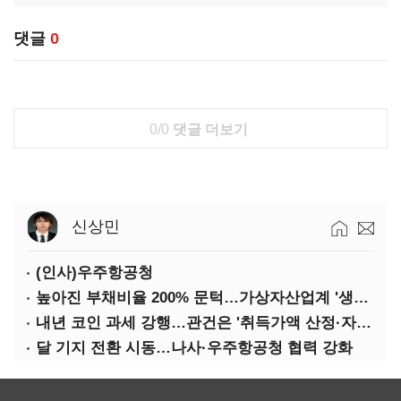
댓글
0
0/0
댓글 더보기
신상민
(인사)우주항공청
높아진 부채비율 200% 문턱…가상자산업계 '생존 시험대'
내년 코인 과세 강행…관건은 '취득가액 산정·자산 이동'
달 기지 전환 시동…나사·우주항공청 협력 강화