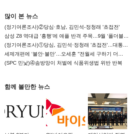
많이 본 뉴스
(정기여론조사)②당심·호남, 김민석-정청래 '초접전'
삼성 Z8 역대급 ‘흥행’에 애플 반격 주목…9월 ‘폴더블
대전’
(정기여론조사)①당심, 김민석·정청래 '초접전'…대통령
지지도 '50% 아래로'(종합)
세제개편에 ‘불안·불만’…오세훈 "전월세 구하기 더
힘들어질 것"
(SPC 민낯)④솜방망이 처벌에 식품위생법 위반 반복
함께 볼만한 뉴스