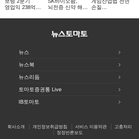
보령 2분기
SK바이오팜,
게임산업법 전면
영업익 238억…
뇌전증 신약 해외
손질
전년 대비 6.2%↓
흥행 발판…
공감대…"낡은
차세대 신약 개발
규제 걷고
속도
안전장치 촘촘히
해야"
뉴스
뉴스북
뉴스리듬
토마토증권통 Live
IB토마토
회사소개
개인정보취급방침
서비스 이용약관
고충처리
정정반론보도