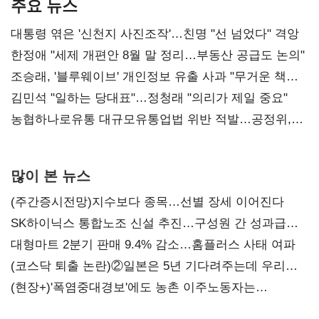
주요 뉴스
대통령 엮은 '신천지 사진조작'…친명 "선 넘었다" 격앙
한정애 "세제 개편안 8월 말 정리…부동산 공급도 논의"
조승래, '블루웨이브' 개인정보 유출 사과 "무거운 책임
통감"
김민석 "일하는 당대표"…정청래 "의리가 제일 중요"
농협하나로유통 대규모유통업법 위반 적발…공정위,
과징금 4억6200만원 부과
많이 본 뉴스
(주간증시전망)지수보다 종목…선별 장세 이어진다
SK하이닉스 통합노조 신설 추진…구성원 간 성과급
불만 확산
대형마트 2분기 판매 9.4% 감소…홈플러스 사태 여파
(코스닥 퇴출 논란)②일본은 5년 기다려주는데 우리는
당장 퇴출?…시간만으론 부족한 코스닥 구하기
(현장+)'폭염중대경보'에도 농촌 이주노동자는
강행군…'야외작업 중지' 권고도 무시