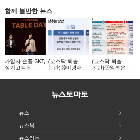
함께 볼만한 뉴스
가입자 순증 SKT,
(코스닥 퇴출
(코스닥 퇴출
장기고객은
논란)③이광재
논란)②일본은
CEO가 직접
"과속 잡더라도
5년
챙긴다
자동차 없애지는
기다려주는데
말아야"
우리는 당장
퇴출?…
시간만으론
부족한 코스닥
구하기
뉴스
뉴스북
뉴스리듬