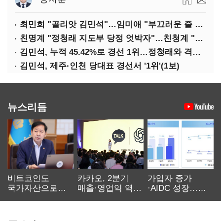
최민희 "골리앗 김민석"…임미애 "부끄러운 줄 알아야"
친명계 "정청래 지도부 당정 엇박자"…친청계 "신천지 오물 폭탄"
김민석, 누적 45.42%로 경선 1위…정청래와 격차 0.86%p(2보)
김민석, 제주·인천 당대표 경선서 '1위'(1보)
뉴스리듬
비트코인도
카카오, 2분기
가입자 증가
국가자산으로…'
매출·영업익 역대
·AIDC 성장…
보관·평가·처분'
최대…에이전트
SKT 2분기 성장
기준은 숙제
AI 수익화 관건
본궤도