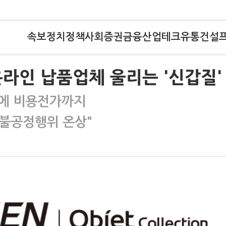
속보
정치
정책
사회
증권
금융
산업
테크
유통
건설
인 납품업체 울리는 '신갑질'
연에 비용전가까지
…"불공정행위 온상"