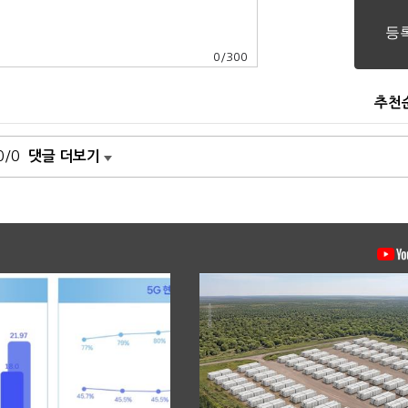
0
/
300
추천
0/0
댓글 더보기