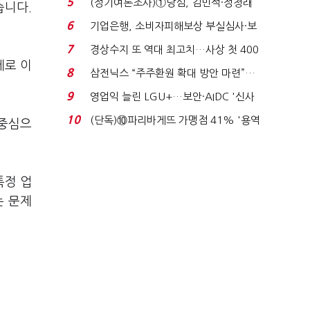
5
(정기여론조사)①당심, 김민석·정청래
습니다.
'초접전'…대통령 ...
6
기업은행, 소비자피해보상 부실심사·보
이스피싱 공시 ...
7
경상수지 또 역대 최고치…사상 첫 400
제로 이
억달러에 '3% 성...
8
삼전닉스 “주주환원 확대 방안 마련”…
로이터에 성명...
9
영업익 늘린 LGU+…보안·AIDC '신사
업 드라이브'...
10
(단독)⑩파리바게뜨 가맹점 41% '용역
 중심으
제빵기사 없어'…고...
특정 업
는 문제