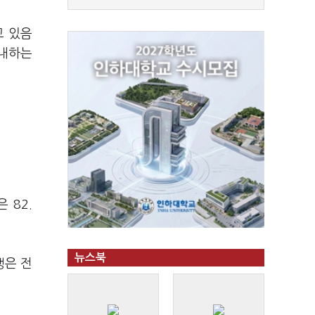
고 있음
감내하는
 82.
뉴스북
행은 전