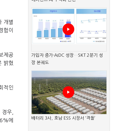
가 개별
 경험이
정보제공
가입자 증가·AIDC 성장…SKT 2분기 성
장 본궤도
은 밝혔
우회적인
 경우,
배터리 3사, 호남 ESS 시장서 ‘격돌’
.6%에