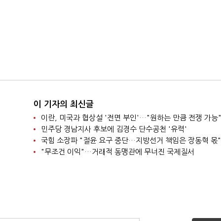
이 기자의 최신글
이란, 미국과 협상설 '전면 부인'…"원하는 만큼 전쟁 가능
민주당 경남지사 후보에 김경수 단수공천 '유력'
국힘 소장파 "절윤 요구 중단…지방선거 책임은 장동혁 몫"
"무조건 이익"…거래적 동맹관에 무너진 국제질서