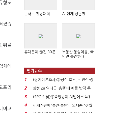
 유형도
콘서트 전당대회
AI 인재 쟁탈전
드러졌습
로 뒤를
휴대폰이 끊긴 30분
부동산 동상이몽, 국
민만 불안하다
품업체에
인기뉴스
1
(정기여론조사)②당심·호남, 김민석-정
청래 '초접전'...
 오프라
2
삼성 Z8 역대급 ‘흥행’에 애플 반격 주
목…9월 ‘폴...
3
(SPC 민낯)④솜방망이 처벌에 식품위
생법 위반 반복...
4
세제개편에 ‘불안·불만’…오세훈 "전월
·비비고
세 구하기 더 ...