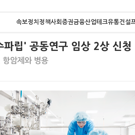
속보
정치
정책
사회
증권
금융
산업
테크
유통
건설
수파립' 공동연구 임상 2상 신청
열 항암제와 병용