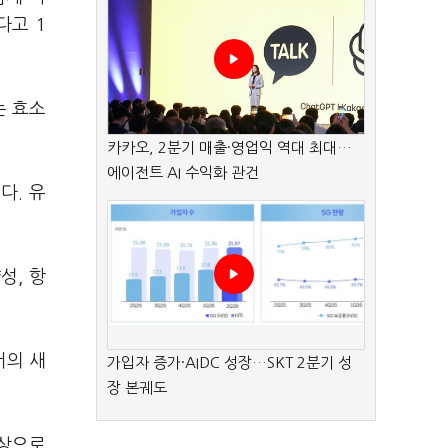
다고 1
는 효소
카카오, 2분기 매출·영업익 역대 최대…
에이전트 AI 수익화 관건
다. 유
성, 항
서의 새
가입자 증가·AIDC 성장…SKT 2분기 성
장 본궤도
대상으로