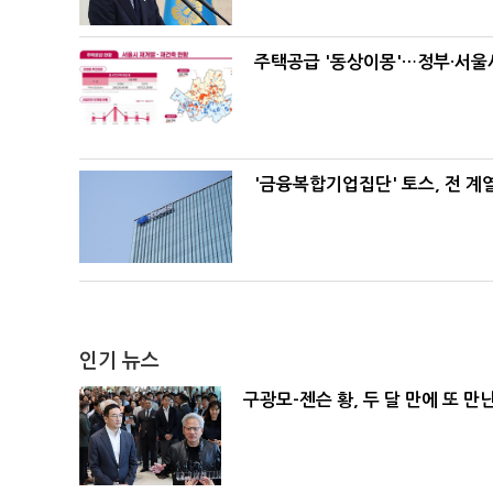
주택공급 '동상이몽'…정부·서울시
'금융복합기업집단' 토스, 전 
인기 뉴스
구광모-젠슨 황, 두 달 만에 또 만