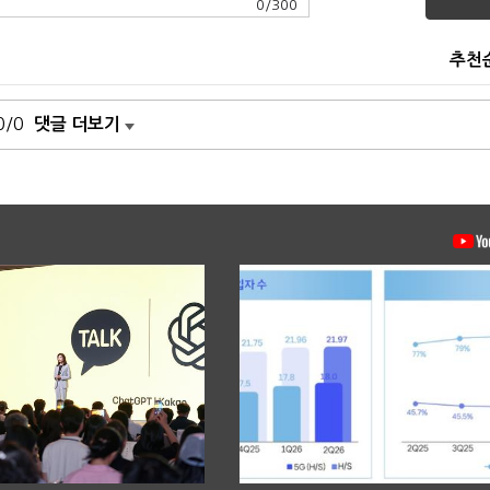
0
/
300
추천
0/0
댓글 더보기