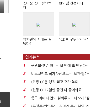
집다운 집이 필요하
편의점 전성시대
만
다
영화관의 시대는 끝
"CD로 구워오세요"
났다?
인기뉴스
"
1
구광모-젠슨 황, 두 달 만에 또 만난다…
로봇·AI 등 논...
2
비트코인도 국가자산으로…'보관·평가·
처분' 기준은 ...
3
(현장+)"팔 생각 접고 호가 높여
요"…'덜 똘똘한 한 채' 20...
4
(현장+)"12일엔 물건 다 들어와요"…
빈 매대 채우며 문 연 ...
5
중국 이어 대만도 설비투자…메모리 ‘삼
국전쟁’
6
(특징주)윙입푸드, 경영진 주가 부양 의