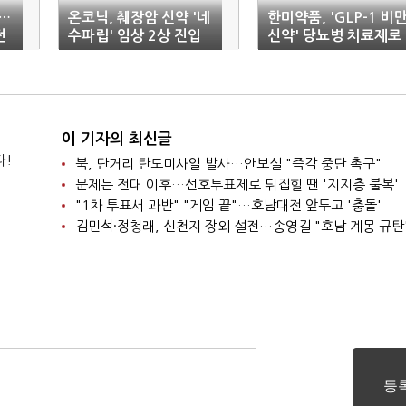
괴…
온코닉, 췌장암 신약 '네
한미약품, 'GLP-1 비
전
수파립' 임상 2상 진입
신약' 당뇨병 치료제로
확장
이 기자의 최신글
다!
북, 단거리 탄도미사일 발사…안보실 "즉각 중단 촉구"
문제는 전대 이후…선호투표제로 뒤집힐 땐 '지지층 불복'
"1차 투표서 과반" "게임 끝"…호남대전 앞두고 '충돌'
김민석·정청래, 신천지 장외 설전…송영길 "호남 계몽 규탄