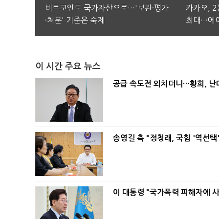
비트코인도 국가자산으로…'보관·평가
카카오, 
·처분' 기준은 숙제
최대…에이
이 시간 주요 뉴스
공급 속도전 외치더니…황희, 난
송영길 측 "정청래, 국힘 '역선
이 대통령 "국가폭력 피해자에 