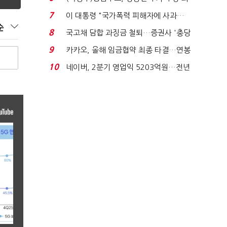
지에 상한가...
7
이 대통령 "국가폭력 피해자에 사과…
순
적극적 조사로 진...
8
국고채 담합 과징금 철퇴…증권사 '충당
금 폭탄' 우려...
9
카카오, 올해 임금협약 최종 타결…연봉
6.3% 인상·격려...
10
네이버, 2분기 영업익 5203억원…전년
비 0.2% 감소...