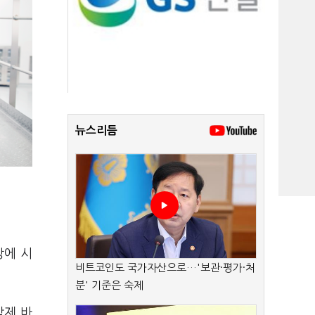
뉴스리듬
상에 시
비트코인도 국가자산으로…'보관·평가·처
분' 기준은 숙제
암제 바