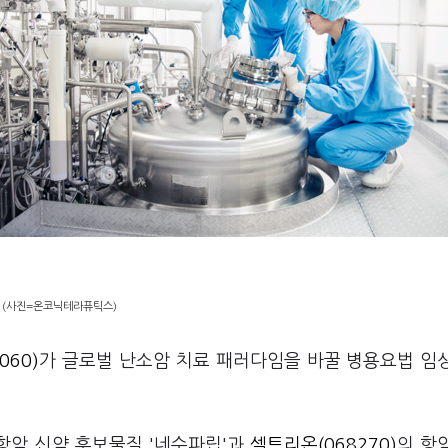
(사진=온코닉테라퓨틱스)
60)
가 글로벌 난소암 치료 패러다임을 바꿀 병용요법 임
항암 신약 후보물질 '네수파립'과
셀트리온(068270)
의 항