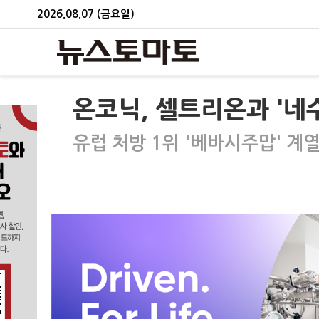
2026.08.07 (금요일)
온코닉, 셀트리온과 '네
유럽 처방 1위 '베바시주맙' 계