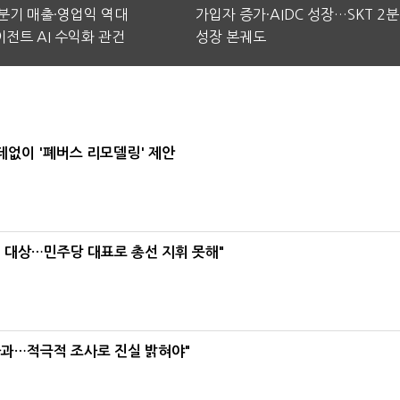
2분기 매출·영업익 역대
가입자 증가·AIDC 성장…SKT 2
전트 AI 수익화 관건
성장 본궤도
데없이 '폐버스 리모델링' 제안
택' 대상…민주당 대표로 총선 지휘 못해"
사과…적극적 조사로 진실 밝혀야"