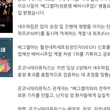
이오시밀러 '베그젤마(성분명 베바시주맙)' 병용요
일 밝혔습니다.
네수파립은 암의 성장 및 진행에 영향을 미치는 탄키
파프(PARP)를 동시에 억제하는 계열 내 최초(Fir
베그젤마는 혈관내피세포성장인자(VEGF) 신호를
럽에선 베바시주맙 계열 처방 1위를 기록하고 글
온코닉테라퓨틱스는 이번 임상 2상에서 네수파립과
종양 효과를 종합적으로 검증하는 데 초점을 맞췄
온코닉테라퓨틱스 관계자는 "베그젤마와의 전략적
로운 가치를 만들고, 난치성 암 환자들에게 실질
한편, 온코닉테라퓨틱스는 췌장암, 위암, 자궁내