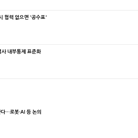
 협력 없으면 '공수표'
계열사 내부통제 표준화
난다…로봇·AI 등 논의