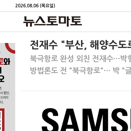
2026.08.06 (목요일)
전재수 "부산, 해양수도
북극항로 완성 외친 전재수…박형
방법론도 전 "북극항로"… 박 