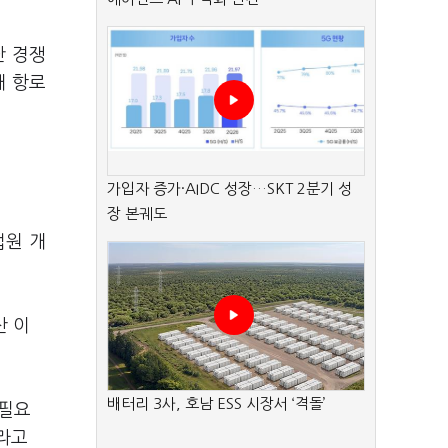
난 경쟁
대 항로
가입자 증가·AIDC 성장…SKT 2분기 성
장 본궤도
법원 개
산 이
배터리 3사, 호남 ESS 시장서 ‘격돌’
 필요
이라고