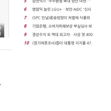
5
삼전닉스 “주주환원 확대 방안 마련”…
로이터에 성명...
6
영업익 늘린 LGU+…보안·AIDC '신사
업 드라이브'...
7
(SPC 민낯)④솜방망이 처벌에 식품위
생법 위반 반복...
8
기업은행, 소비자피해보상 부실심사·보
산
이스피싱 공시 ...
위
9
경상수지 또 역대 최고치…사상 첫 400
억달러에 '3% 성...
10
(정기여론조사)⑤이 대통령 지지율 47.
7%…일주일 만에 ...
"