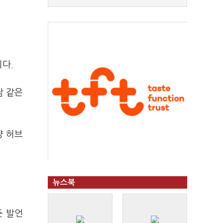
다.
담 같은
양 허브
뉴스북
둔 발언