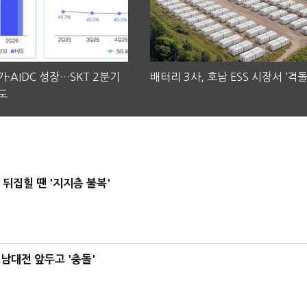
·AIDC 성장…SKT 2분기
배터리 3사, 호남 ESS 시장서 ‘격돌
도
뒤집힐 땐 '지지층 불복'
호남대전 앞두고 '충돌'