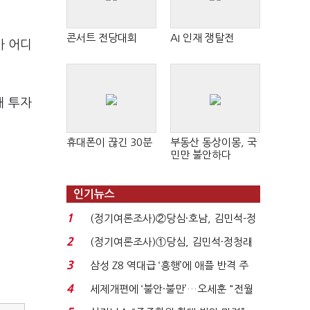
콘서트 전당대회
AI 인재 쟁탈전
가 어디
해 투자
휴대폰이 끊긴 30분
부동산 동상이몽, 국
민만 불안하다
인기뉴스
1
(정기여론조사)②당심·호남, 김민석-정
청래 '초접전'...
2
(정기여론조사)①당심, 김민석·정청래
'초접전'…대통령 ...
3
삼성 Z8 역대급 ‘흥행’에 애플 반격 주
목…9월 ‘폴...
4
세제개편에 ‘불안·불만’…오세훈 "전월
세 구하기 더 ...