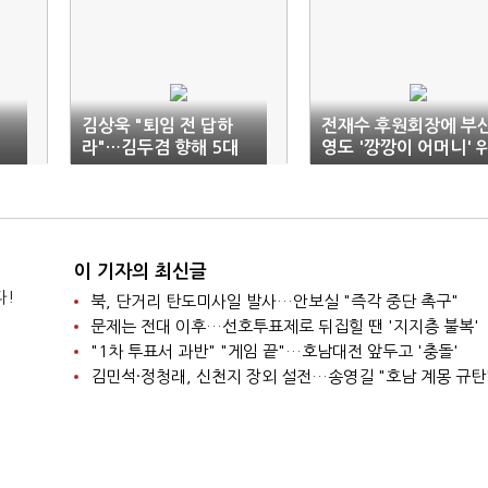
김상욱 "퇴임 전 답하
전재수 후원회장에 부
라"…김두겸 향해 5대
영도 '깡깡이 어머니' 
현안 공개 질의
촉
이 기자의 최신글
다!
북, 단거리 탄도미사일 발사…안보실 "즉각 중단 촉구"
문제는 전대 이후…선호투표제로 뒤집힐 땐 '지지층 불복'
"1차 투표서 과반" "게임 끝"…호남대전 앞두고 '충돌'
김민석·정청래, 신천지 장외 설전…송영길 "호남 계몽 규탄