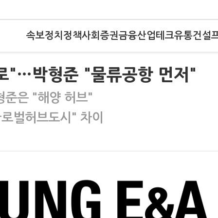
속보
정치
정책
사회
증권
금융
산업
테크
유통
건설
로"…박형준 "물류공항 먼저"
준은 "해양 허브"
"글로벌허브도시" 차이