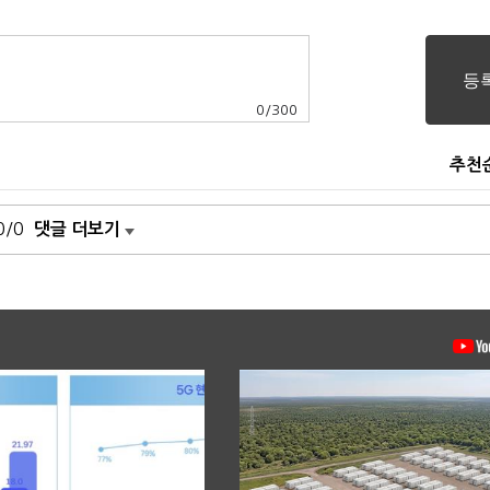
0
/
300
추천
0/0
댓글 더보기