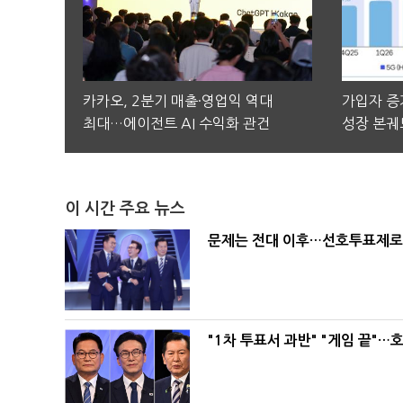
카카오, 2분기 매출·영업익 역대
가입자 증가
최대…에이전트 AI 수익화 관건
성장 본궤
이 시간 주요 뉴스
문제는 전대 이후…선호투표제로 
"1차 투표서 과반" "게임 끝"…