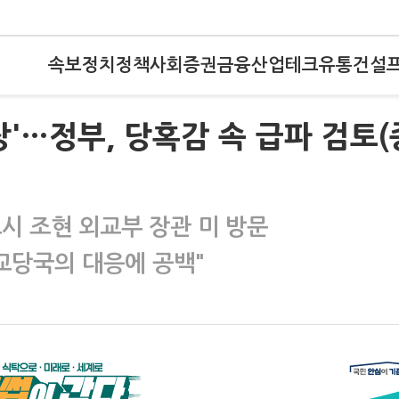
속보
정치
정책
사회
증권
금융
산업
테크
유통
건설
장'…정부, 당혹감 속 급파 검토(
시 조현 외교부 장관 미 방문
교당국의 대응에 공백"