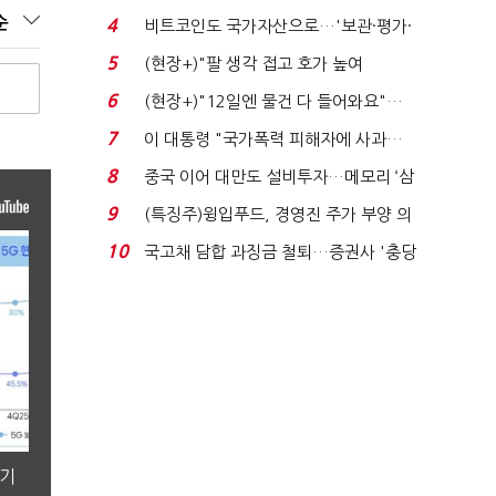
로봇·AI 등 논...
순
4
비트코인도 국가자산으로…'보관·평가·
처분' 기준은 ...
5
(현장+)"팔 생각 접고 호가 높여
요"…'덜 똘똘한 한 채' 20...
6
(현장+)"12일엔 물건 다 들어와요"…
빈 매대 채우며 문 연 ...
7
이 대통령 "국가폭력 피해자에 사과…
적극적 조사로 진...
8
중국 이어 대만도 설비투자…메모리 ‘삼
국전쟁’
9
(특징주)윙입푸드, 경영진 주가 부양 의
지에 상한가...
10
국고채 담합 과징금 철퇴…증권사 '충당
금 폭탄' 우려...
분기