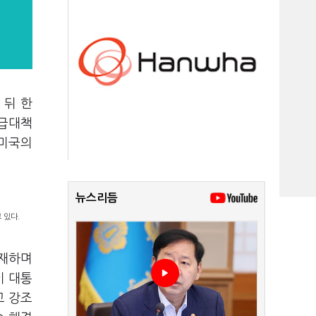
 뒤 한
긴급대책
 미국의
뉴스리듬
 있다.
주재하며
이 대통
고 강조