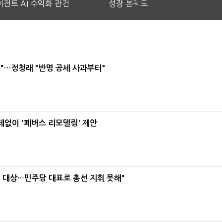
전트 AI 수익화 관건
성장 본궤도
"…정청래 "반명 공세 사과부터"
데없이 '폐버스 리모델링' 제안
택' 대상…민주당 대표로 총선 지휘 못해"