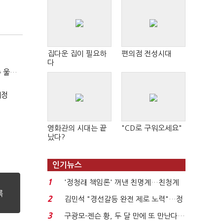
집다운 집이 필요하
편의점 전성시대
다
(SPC 민낯)③"일매출 280만원 찍어도 수익 제자리"…점주 울리는 '상시 할인'
예정
영화관의 시대는 끝
"CD로 구워오세요"
났다?
인기뉴스
1
'정청래 책임론' 꺼낸 친명계…친청계
는 추가투표 때리기...
2
김민석 "경선갈등 완전 제로 노력"…정
청래 "반명 공세 사...
3
구광모-젠슨 황, 두 달 만에 또 만난다…