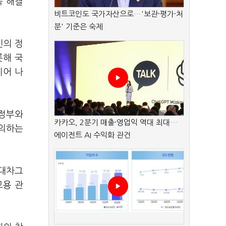
속 해결
비트코인도 국가자산으로…'보관·평가·처
분' 기준은 숙제
민의 정
롯해 국
이어 나
행정부와
카카오, 2분기 매출·영업익 역대 최대…
협의하는
에이전트 AI 수익화 관건
현대차그
고용 관