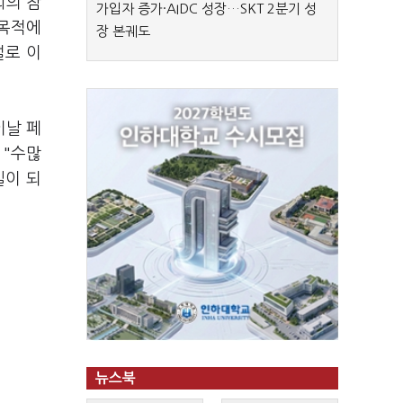
회의 참
가입자 증가·AIDC 성장…SKT 2분기 성
 목적에
장 본궤도
설로 이
이날 페
 "수많
일이 되
뉴스북