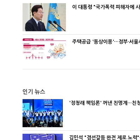
이 대통령 "국가폭력 피해자에 
주택공급 '동상이몽'…정부·서울시
인기 뉴스
'정청래 책임론' 꺼낸 친명계…친
김민석 "경선갈등 완전 제로 노력"