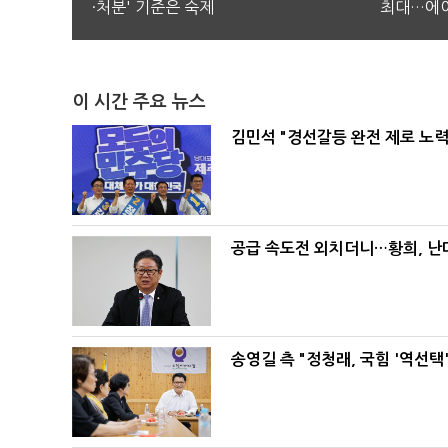
·처분' 기준은 숙제
최대…에이
이 시간 주요 뉴스
김민석 "경선갈등 완전 제로 노력
공급 속도전 외치더니…황희, 난
송영길 측 "정청래, 국힘 '역선