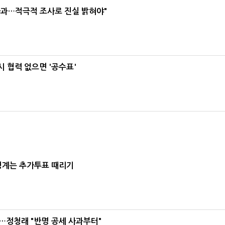
사과…적극적 조사로 진실 밝혀야"
 협력 없으면 '공수표'
청계는 추가투표 때리기
…정청래 "반명 공세 사과부터"