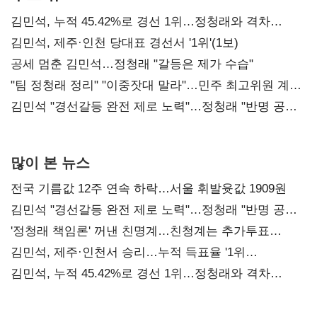
김민석, 누적 45.42%로 경선 1위…정청래와 격차
0.86%p(2보)
김민석, 제주·인천 당대표 경선서 '1위'(1보)
공세 멈춘 김민석…정청래 "갈등은 제가 수습"
"팀 정청래 정리" "이중잣대 말라"…민주 최고위원 계파
다툼 격화
김민석 "경선갈등 완전 제로 노력"…정청래 "반명 공세
사과부터"
많이 본 뉴스
전국 기름값 12주 연속 하락…서울 휘발윳값 1909원
김민석 "경선갈등 완전 제로 노력"…정청래 "반명 공세
사과부터"
'정청래 책임론' 꺼낸 친명계…친청계는 추가투표
때리기
김민석, 제주·인천서 승리…누적 득표율 '1위
탈환'(종합)
김민석, 누적 45.42%로 경선 1위…정청래와 격차
0.86%p(2보)