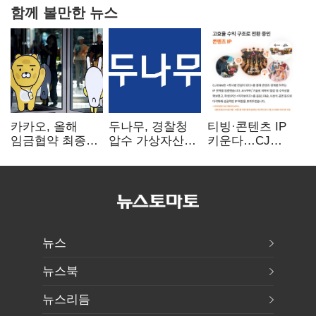
함께 볼만한 뉴스
카카오, 올해
두나무, 경찰청
티빙·콘텐츠 IP
임금협약 최종
압수 가상자산
키운다…CJ
타결…연봉 6.3%
보관 맡는다…
ENM, 하반기
인상·격려금
커스터디 사업
글로벌 확장 가속
300만원
최종 낙찰
뉴스
뉴스북
뉴스리듬