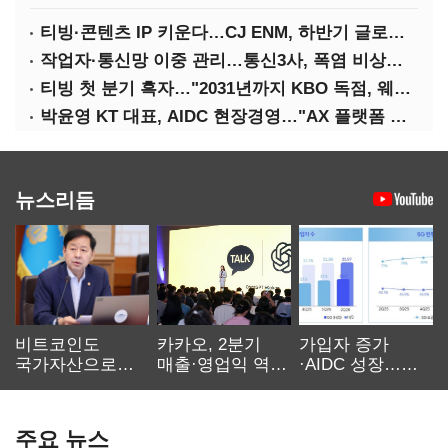
티빙·콘텐츠 IP 키운다…CJ ENM, 하반기 글로벌 확장 가속
작업자·통신망 이중 관리…통신3사, 폭염 비상대응 돌입
티빙 첫 분기 흑자…"2031년까지 KBO 독점, 웨이브 합병도 속도"
박윤영 KT 대표, AIDC 현장경영…"AX 플랫폼 핵심 인프라로 키운다"
뉴스리듬
비트코인도
카카오, 2분기
가입자 증가
국가자산으로…'
매출·영업익 역대
·AIDC 성장…
보관·평가·처분'
최대…에이전트
SKT 2분기 성장
기준은 숙제
AI 수익화 관건
본궤도
주요 뉴스