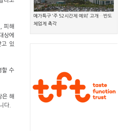
해달라고
메가특구 ‘주 52시간제 예외’ 고개…반도
체업계 촉각
, 피해
 대상에
받고 있
영할 수
장은 해
니다.