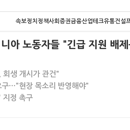
속보
정치
정책
사회
증권
금융
산업
테크
유통
건설
니아 노동자들 "긴급 지원 배
, 회생 개시가 관건"
요구…"현장 목소리 반영해야"
 지정 촉구