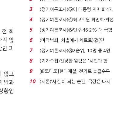
'초접전'…대통령 ...
3
(정기여론조사)⑤이 대통령 지지율 47.
7%…일주일 만에 ...
4
(정기여론조사)④최고위원 최민희·박선
원 '양강'…서미...
5
(정기여론조사)⑥민주 46.2% 대 국힘
 전 회
31.0%…오차범위 밖 ...
하지 않
6
(마약범죄, 처벌에서 치료로)②(단
독)"마약은 전염병…여성...
반면 피
7
(정기여론조사)③2순위, 10명 중 4명
'송영길'…정청래 '한 ...
8
(기자수첩)진정한 원팀은 '시민과 함
께'일 때 완성...
9
[IB토마토]현대제철, 전기로 늘릴수록
지 않고
전기료 부담…저...
10
(시론)‘사건’이 되는 순간, 극장은 다시
 개발과
살아난다...
 상황입