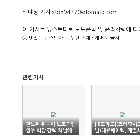
신대성 기자 ston9477@etomato.com
이 기사는 뉴스토마토 보도준칙 및 윤리강령에 따
ⓒ 맛있는 뉴스토마토, 무단 전재 - 재배포 금지
관련기사
환노위·위니아 노조 "박
[IB토마토](크레딧시
영우 회장 강력 처벌해
널)대유에이텍, 계열
야"
채무에 흔들…유동성 