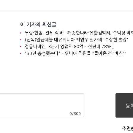
이 기자의 최신글
니
무림·한솔, 관세 직격…깨끗한나라·유한킴벌리, 수익성 악
(단독)임금체불 대유위니아 박영우 일가의 '수상한 별장'
경동나비엔, 3분기 영업익 80억…전년비 78%↓
"30년 충성했는데"…위니아 직원들 "돌아온 건 '배신'"
0
/
300
추천