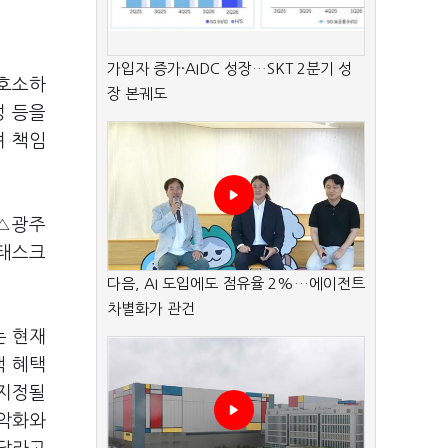
가입자 증가·AIDC 성장…SKT 2분기 성
 호소하
장 본궤도
정 등을
며 책임
 △광주
 태스크
다음, AI 도입에도 점유율 2%…에이전트
차별화가 관건
는 현재
책 혜택
 지정될
 악화와