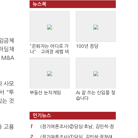
뉴스북
 임금체
"은퇴자는 어디로 가
100년 정당
니아딤채
나"…고려장 세법 비
판 확산
 M&A
자 사모
서 "투
부동산 눈치게임
AI 잘 쓰는 신입을 찾
습니다
있는 것
인기뉴스
1
와 고용
(정기여론조사)②당심·호남, 김민석-정
청래 '초접전'...
2
(정기여론조사)①당심, 김민석·정청래