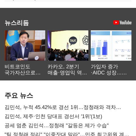
뉴스리듬
비트코인도
카카오, 2분기
가입자 증가
국가자산으로…'
매출·영업익 역대
·AIDC 성장…
보관·평가·처분'
최대…에이전트
SKT 2분기 성장
기준은 숙제
AI 수익화 관건
본궤도
주요 뉴스
김민석, 누적 45.42%로 경선 1위…정청래와 격차
0.86%p(2보)
김민석, 제주·인천 당대표 경선서 '1위'(1보)
공세 멈춘 김민석…정청래 "갈등은 제가 수습"
"팀 정청래 정리" "이중잣대 말라"…민주 최고위원 계파