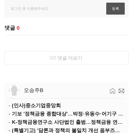
댓글
0
0/0
댓글 더보기
오승주B
(인사)중소기업중앙회
기보 '정책금융 종합대상'…박정·유동수·어기구 '대전환 대상'
K-정책금융연구소 사단법인 출범…정책금융 연구 본격화
(특별기고) '담론과 정책의 불일치 개선 옴부즈만 운동'을 시작하며