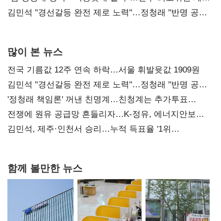
다툼 격화
김민석 "경선갈등 완전 제로 노력"…정청래 "반명 공세
사과부터"
많이 본 뉴스
전국 기름값 12주 연속 하락…서울 휘발윳값 1909원
김민석 "경선갈등 완전 제로 노력"…정청래 "반명 공세
사과부터"
'정청래 책임론' 꺼낸 친명계…친청계는 추가투표
때리기
전쟁에 원유 공급망 흔들리자…K-정유, 에너지안보
핵심으로 재부상
김민석, 제주·인천서 승리…누적 득표율 '1위
탈환'(종합)
함께 볼만한 뉴스