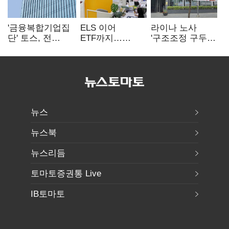
'금융복합기업집
ELS 이어
라이나 노사
단' 토스, 전
ETF까지…
'구조조정 구두
계열사 내부통제
고위험상품 판매
합의안' 도출
표준화
제동 걸린 은행
뉴스
뉴스북
뉴스리듬
토마토증권통 Live
IB토마토