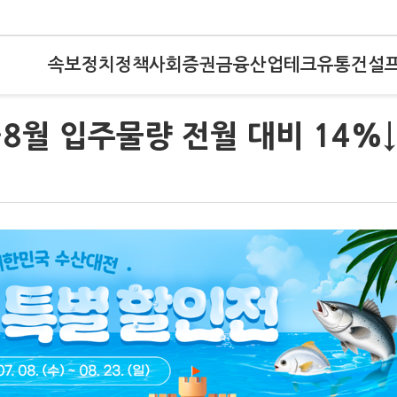
속보
정치
정책
사회
증권
금융
산업
테크
유통
건설
8월 입주물량 전월 대비 14%↓