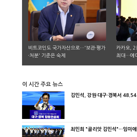
비트코인도 국가자산으로…'보관·평가
카카오, 
·처분' 기준은 숙제
최대…에이
이 시간 주요 뉴스
김민석, 강원·대구·경북서 48.5
최민희 "골리앗 김민석"…임미애