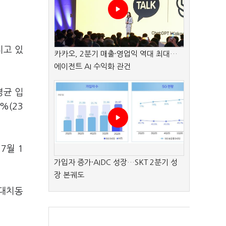
지고 있
카카오, 2분기 매출·영업익 역대 최대…
에이전트 AI 수익화 관건
평균 입
%(23
7월 1
가입자 증가·AIDC 성장…SKT 2분기 성
장 본궤도
 대치동