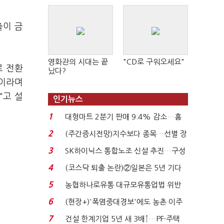
출이 금
영화관의 시대는 끝
"CD로 구워오세요"
로 전환
났다?
"이라며
"고 설
인기뉴스
1
대형마트 2분기 판매 9.4% 감소…홈
플러스 사태 여파...
2
(주간증시전망)지수보다 종목…선별 장
세 이어진다...
3
SK하이닉스 통합노조 신설 추진…구성
원 간 성과급 불...
4
(코스닥 퇴출 논란)②일본은 5년 기다
려주는데 우리는 ...
5
농협하나로유통 대규모유통업법 위반
적발…공정위, 과...
6
(현장+)'폭염중대경보'에도 농촌 이주
노동자는 강행군…'야...
7
건설 한계기업 5년 새 3배↑…PF·주택