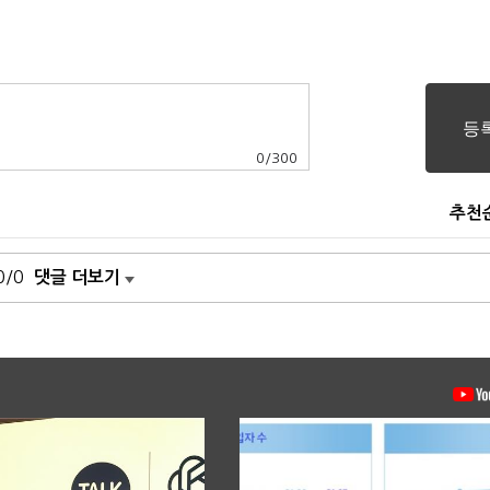
0
/
300
추천
0/0
댓글 더보기