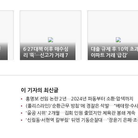
던
6·27대책 이후 매수심
대출 규제 후 10억 초
길
리 ‘뚝’…신고가 거래 7
아파트 거래 ‘급감’
4% 급감
이 기자의 최신글
홍명보 선임 논란 2년…2024년 파동부터 소환·압색까지
'올공 시위' 2개월…집회 인원 줄었지만 체육관 봉쇄 계속