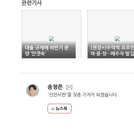
관련기사
대출 규제에 하반기 분
(현장+)수억씩 오르
양 ‘안갯속’
마·용·성…매수자 발
끊겼다
송정은
'신언서판'을 갖춘 기자가 되겠습니다.
뉴스북