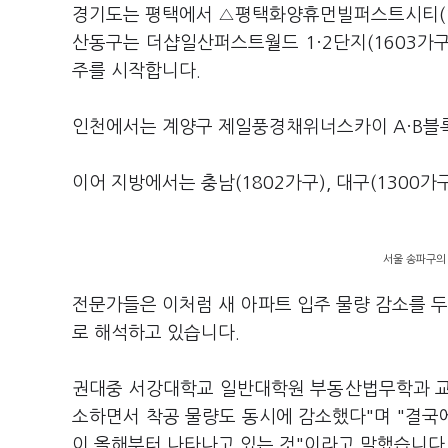
경기도는 평택에서 △평택화양휴먼빌퍼스트시티(14
산동구는 더샵일산퍼스트월드 1·2단지(1603가구)
주를 시작합니다.
인천에서는 계양구 제일풍경채위너스카이 A·B블록
이어 지방에서는 충남(1802가구), 대구(1300가구
서울 송파구의 
전문가들은 이처럼 새 아파트 입주 물량 감소를 두
로 해석하고 있습니다.
권대중 서강대학교 일반대학원 부동산법무학과 교수
소하면서 착공 물량도 동시에 감소했다"며 "결국에
이 올해부터 나타나고 있는 것"이라고 말했습니다