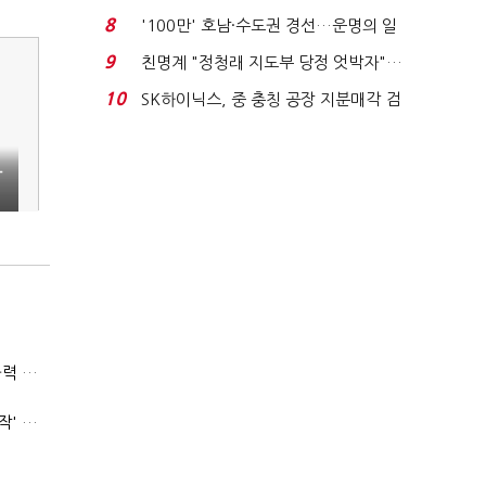
침체에 재무 ...
8
'100만' 호남·수도권 경선…운명의 일
주일
9
친명계 "정청래 지도부 당정 엇박자"…
친청계 "신천지 오...
10
SK하이닉스, 중 충칭 공장 지분매각 검
토?…“확정된 바...
과
(폴리스라인)'순환근무 방침'에 경찰은 삭발…"베테랑·수사력 보강 먼저"
'신림동·서현역 칼부림' 뒤엔 기동순찰대…'장윤기 은폐·조작' 후엔 내부비리수사대