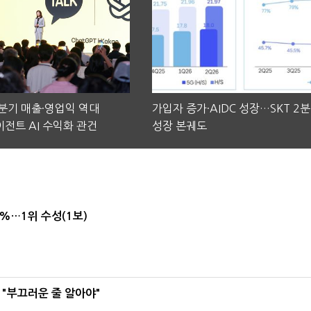
2분기 매출·영업익 역대
가입자 증가·AIDC 성장…SKT 2
전트 AI 수익화 관건
성장 본궤도
4%…1위 수성(1보)
 "부끄러운 줄 알아야"