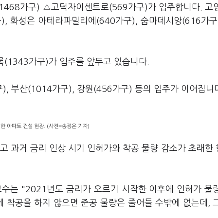
68가구) △고덕자이센트로(569가구)가 입주합니다. 고
, 화성은 아테라파밀리에(640가구), 숨마데시앙(616가구
(1343가구)가 입주를 앞두고 있습니다.
), 부산(1014가구), 강원(456가구) 등의 입주가 이어집니
한 아파트 건설 현장. (사진=송정은 기자)
고 과거 금리 인상 시기 인허가와 착공 물량 감소가 초래한
는 "2021년도 금리가 오르기 시작한 이후에 인허가 물
 착공을 하지 않으면 준공 물량은 줄어들 수밖에 없는데, 
.