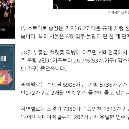
본 영상은 AI 
[뉴스토마토 송정은 기자] 6·27 대출 규제 시행
습니다. 특히 서울은 8월 입주 물량이 단 한 개 
28일 부동산 플랫폼 직방에 따르면 8월 전국에서 
주 물량 2만90가구보다 26.7%(5370가구) 감
61가구) 줄었습니다.
권역별로는 수도권 8985가구, 지방 5735가구가 
만272가구로 2개월 연속 입주 물량이 줄고 있습
지역별로는 △경기 7360가구 △인천 1343가구
'디에이치대치에델루이' 282가구가 유일한 입주