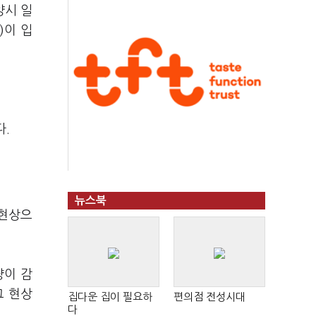
양시 일
)이 입
다.
뉴스북
 현상으
량이 감
그 현상
집다운 집이 필요하
편의점 전성시대
다