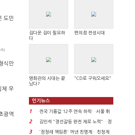
은 도민
집다운 집이 필요하
편의점 전성시대
다
스)
 형식만
영화관의 시대는 끝
"CD로 구워오세요"
났다?
침체 우
인기뉴스
1
전국 기름값 12주 연속 하락…서울 휘
 초광역
발윳값 1909원...
2
김민석 "경선갈등 완전 제로 노력"…정
청래 "반명 공세 사...
3
'정청래 책임론' 꺼낸 친명계…친청계