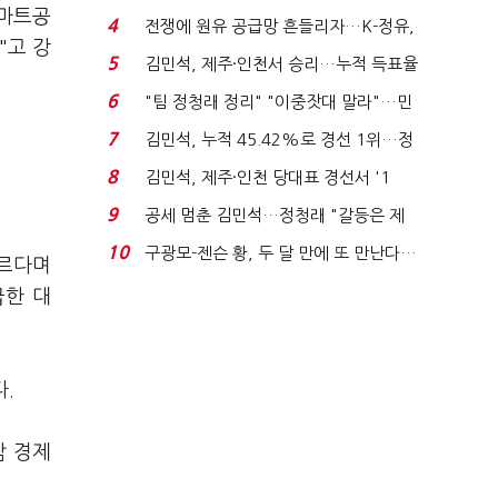
스마트공
는 추가투표 때리기...
4
전쟁에 원유 공급망 흔들리자…K-정유,
"고 강
에너지안보 핵심...
5
김민석, 제주·인천서 승리…누적 득표율
'1위 탈환'(종합)...
6
"팀 정청래 정리" "이중잣대 말라"…민
주 최고위원 계파 다...
7
김민석, 누적 45.42%로 경선 1위…정
청래와 격차 0.86%p(...
8
김민석, 제주·인천 당대표 경선서 '1
위'(1보)...
9
공세 멈춘 김민석…정청래 "갈등은 제
가 수습"
10
구광모-젠슨 황, 두 달 만에 또 만난다…
다르다며
로봇·AI 등 논...
급한 대
.
남 경제