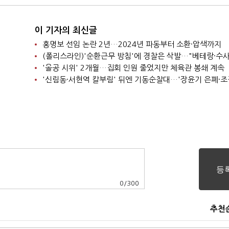
이 기자의 최신글
홍명보 선임 논란 2년…2024년 파동부터 소환·압색까지
'올공 시위' 2개월…집회 인원 줄었지만 체육관 봉쇄 계속
0
/
300
추천