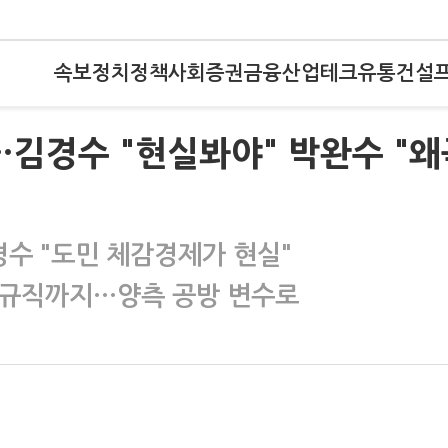
속보
정치
정책
사회
증권
금융
산업
테크
유통
건설
…김경수 "현실봐야" 박완수 "왜
경수 "도민 체감경제가 현실"
정규직까지…양측 공방 변수로