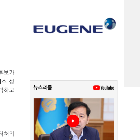
 후보가
너스 성
뉴스리듬
반박하고
이터처의