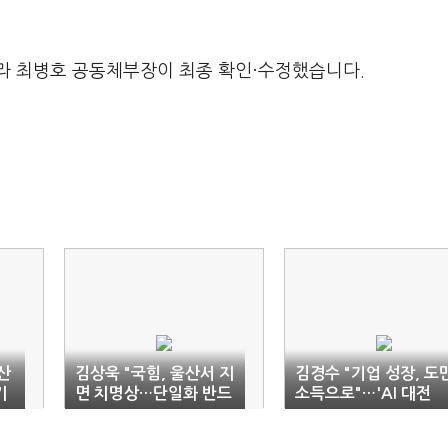
라 최병호 공동체부장이 최종 확인·수정했습니다.
산
김상욱 "국힘, 울산서 지
김경수 "기업 성장, 도
키
면 치명상…단일화 반드
소득으로"…'AI 대전
시 성사돼야"
환'으로 '승부수'