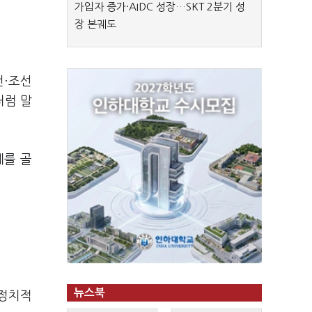
가입자 증가·AIDC 성장…SKT 2분기 성
장 본궤도
전·조선
처럼 말
계를 골
뉴스북
 정치적