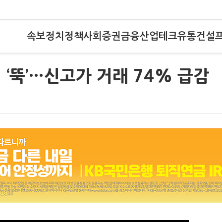
속보
정치
정책
사회
증권
금융
산업
테크
유통
건설
 ‘뚝’…신고가 거래 74% 급감