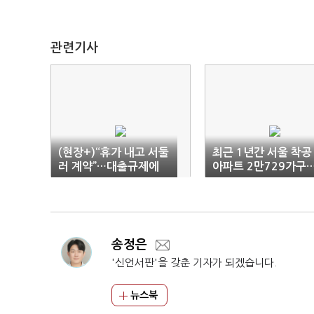
관련기사
(현장+)“휴가 내고 서둘
최근 1년간 서울 착공
러 계약”…대출규제에
아파트 2만729가구
마·용·성 ‘술렁’
0.3% 감소
송정은
'신언서판'을 갖춘 기자가 되겠습니다.
뉴스북