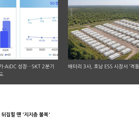
·AIDC 성장…SKT 2분기
배터리 3사, 호남 ESS 시장서 ‘격돌
도
뒤집힐 땐 '지지층 불복'