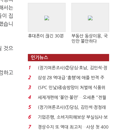
위해서는
들이 집
말했습니
휴대폰이 끊긴 30분
부동산 동상이몽, 국
민만 불안하다
될 것으
인기뉴스
1
(정기여론조사)②당심·호남, 김민석-정
점검하고
청래 '초접전'...
2
삼성 Z8 역대급 ‘흥행’에 애플 반격 주
목…9월 ‘폴...
3
(SPC 민낯)④솜방망이 처벌에 식품위
생법 위반 반복...
4
세제개편에 ‘불안·불만’…오세훈 "전월
세 구하기 더 ...
5
(정기여론조사)①당심, 김민석·정청래
'초접전'…대통령 ...
6
기업은행, 소비자피해보상 부실심사·보
이스피싱 공시 ...
7
경상수지 또 역대 최고치…사상 첫 400