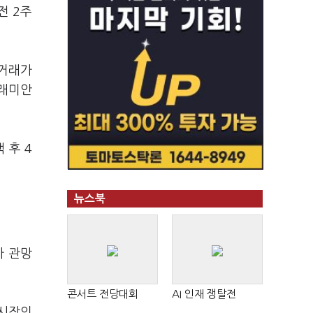
전 2주
 거래가
 래미안
 후 4
뉴스북
가 관망
콘서트 전당대회
AI 인재 쟁탈전
 시장의