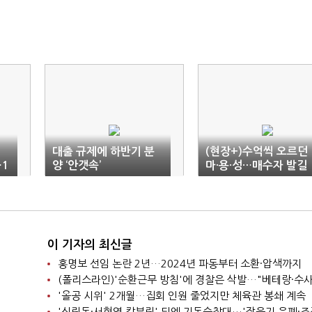
대출 규제에 하반기 분
(현장+)수억씩 오르던
…1
양 ‘안갯속’
마·용·성…매수자 발길
끊겼다
이 기자의 최신글
홍명보 선임 논란 2년…2024년 파동부터 소환·압색까지
'올공 시위' 2개월…집회 인원 줄었지만 체육관 봉쇄 계속