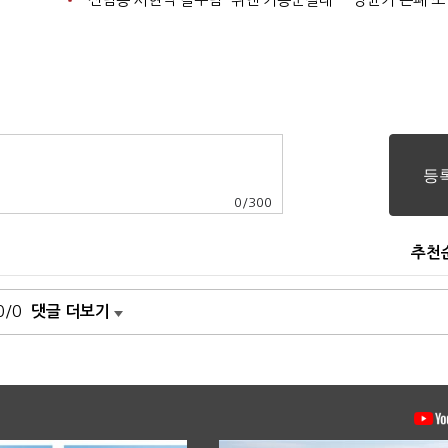
0
/
300
추천
0/0
댓글 더보기