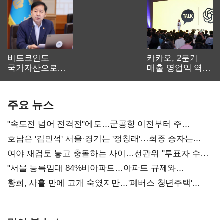
비트코인도
카카오, 2분기
국가자산으로…'
매출·영업익 역대
보관·평가·처분'
최대…에이전트
기준은 숙제
AI 수익화 관건
주요 뉴스
"속도전 넘어 전격전"에도…군공항 이전부터 주
52시간까지 '뇌관'
호남은 '김민석' 서울·경기는 '정청래'…최종 승자는
'안갯속'
여야 재검토 놓고 충돌하는 사이…선관위 "투표자 수
오차 당연"
"서울 등록임대 84%비아파트…아파트 규제와
달리해야"
황희, 사흘 만에 고개 숙였지만…'폐버스 청년주택'
후폭풍