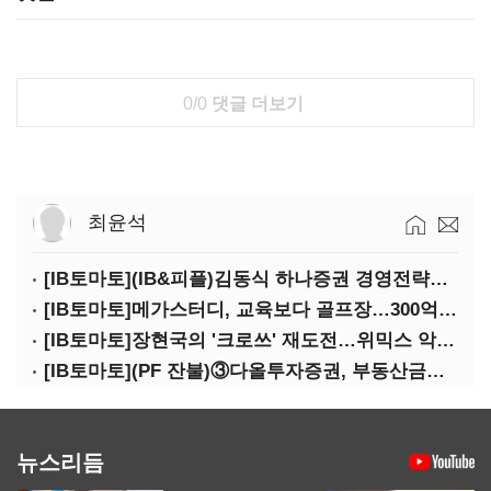
0/0
댓글 더보기
최윤석
[IB토마토](IB&피플)김동식 하나증권 경영전략본부장
[IB토마토]메가스터디, 교육보다 골프장…300억 대여 뒤 보증 리스크
[IB토마토]장현국의 '크로쓰' 재도전…위믹스 악몽 지울 수 있나
[IB토마토](PF 잔불)③다올투자증권, 부동산금융 줄였지만 정상화는 진행형
뉴스리듬