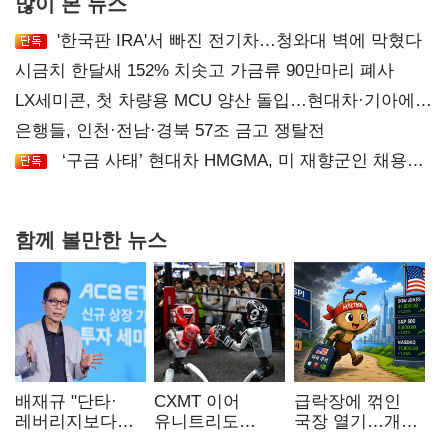
많이 본 뉴스
'한국판 IRA'서 빠진 전기차…청와대 벽에 막혔다
시금치 한달새 152% 치솟고 가금류 90만마리 폐사
LX세미콘, 첫 차량용 MCU 양산 돌입…현대차·기아에
공급
은행들, 인천·전남·경북 57조 금고 쟁탈전
‘구금 사태’ 현대차 HMGMA, 미 재향군인 채용
확대로 분위기 반전
함께 볼만한 뉴스
배재규 "단타·
CXMT 이어
급락장에 꺾인
레버리지보다
유니트리도
국장 열기…개인
성장산업
출격…국내 증시
자금도 다시