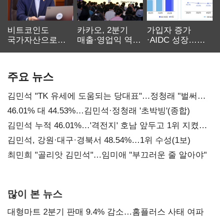
비트코인도
카카오, 2분기
가입자 증가
국가자산으로…'
매출·영업익 역대
·AIDC 성장…
보관·평가·처분'
최대…에이전트
SKT 2분기 성장
기준은 숙제
AI 수익화 관건
본궤도
주요 뉴스
김민석 "TK 유세에 도움되는 당대표"…정청래 "벌써
대표된 양 당직 배분"
46.01% 대 44.53%…김민석·정청래 '초박빙'(종합)
김민석 누적 46.01%…'격전지' 호남 앞두고 1위 지켰다
(2보)
김민석, 강원·대구·경북서 48.54%…1위 수성(1보)
최민희 "골리앗 김민석"…임미애 "부끄러운 줄 알아야"
많이 본 뉴스
대형마트 2분기 판매 9.4% 감소…홈플러스 사태 여파