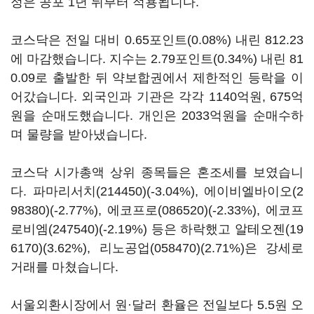
정은 공포 1년 뒤부터 적용됩니다.
코스닥은 전일 대비 0.65포인트(0.08%) 내린 812.23
에 마감했습니다. 지수는 2.79포인트(0.34%) 내린 81
0.09로 출발한 뒤 약보합권에서 제한적인 등락을 이
어갔습니다. 외국인과 기관은 각각 1140억원, 675억
원을 순매도했습니다. 개인은 2033억원을 순매수하
며 물량을 받아냈습니다.
코스닥 시가총액 상위 종목들은 혼조세를 보였습니
다.
파마리서치(214450)
(-3.04%),
에이비엘바이오(2
98380)
(-2.77%),
에코프로(086520)
(-2.33%),
에코프
로비엠(247540)
(-2.19%) 등은 하락했고
알테오젠(19
6170)
(3.62%),
리노공업(058470)
(2.71%)은 강세로
거래를 마쳤습니다.
서울외환시장에서 원·달러 환율은 전일보다 5.5원 오