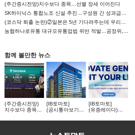
(주간증시전망)지수보다 종목…선별 장세 이어진다
SK하이닉스 통합노조 신설 추진…구성원 간 성과급
불만 확산
(코스닥 퇴출 논란)②일본은 5년 기다려주는데 우리는
당장 퇴출?…시간만으론 부족한 코스닥 구하기
농협하나로유통 대규모유통업법 위반 적발…공정위,
과징금 4억6200만원 부과
함께 볼만한 뉴스
(주간증시전망)
[IB토마토]
[IB토마토]
지수보다 종목…
(공시톺아보기)
(유증레이다)
선별 장세
수주 공시, 왜
툴젠, 조달액
이어진다
바로 매출로
3분의 1 토막…
잡히지 않을까
특허소송
비용부터 챙긴다