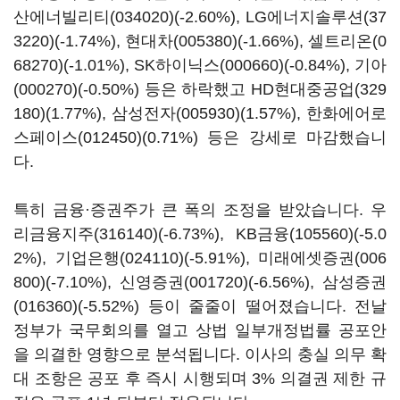
산에너빌리티(034020)
(-2.60%),
LG에너지솔루션(37
3220)
(-1.74%),
현대차(005380)
(-1.66%),
셀트리온(0
68270)
(-1.01%),
SK하이닉스(000660)
(-0.84%),
기아
(000270)
(-0.50%) 등은 하락했고
HD현대중공업(329
180)
(1.77%),
삼성전자(005930)
(1.57%),
한화에어로
스페이스(012450)
(0.71%) 등은 강세로 마감했습니
다.
특히 금융·증권주가 큰 폭의 조정을 받았습니다.
우
리금융지주(316140)
(-6.73%),
KB금융(105560)
(-5.0
2%),
기업은행(024110)
(-5.91%),
미래에셋증권(006
800)
(-7.10%),
신영증권(001720)
(-6.56%),
삼성증권
(016360)
(-5.52%) 등이 줄줄이 떨어졌습니다. 전날
정부가 국무회의를 열고 상법 일부개정법률 공포안
을 의결한 영향으로 분석됩니다. 이사의 충실 의무 확
대 조항은 공포 후 즉시 시행되며 3% 의결권 제한 규