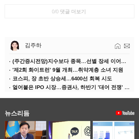
0/0
댓글 더보기
김주하
(주간증시전망)지수보다 종목…선별 장세 이어진다
'제2회 화이트런' 9월 개최…취약계층 소녀 지원
코스피, 장 초반 상승세…6400선 회복 시도
얼어붙은 IPO 시장…증권사, 하반기 '대어 전쟁' 기대
뉴스리듬