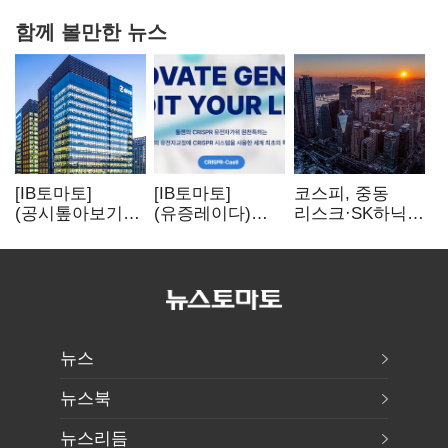
함께 볼만한 뉴스
[IB토마토]
[IB토마토]
코스피, 중동
(공시톺아보기)
(유증레이다)
리스크·SK하닉
수주 공시, 왜
툴젠, 조달액
5% 급락에
바로 매출로
3분의 1 토막…
뒷걸음
잡히지 않을까
특허소송
비용부터 챙긴다
뉴스
뉴스북
뉴스리듬