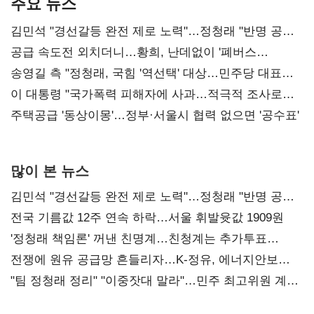
주요 뉴스
김민석 "경선갈등 완전 제로 노력"…정청래 "반명 공세
사과부터"
공급 속도전 외치더니…황희, 난데없이 '폐버스
리모델링' 제안
송영길 측 "정청래, 국힘 '역선택' 대상…민주당 대표로
총선 지휘 못해"
이 대통령 "국가폭력 피해자에 사과…적극적 조사로
진실 밝혀야"
주택공급 '동상이몽'…정부·서울시 협력 없으면 '공수표'
많이 본 뉴스
김민석 "경선갈등 완전 제로 노력"…정청래 "반명 공세
사과부터"
전국 기름값 12주 연속 하락…서울 휘발윳값 1909원
'정청래 책임론' 꺼낸 친명계…친청계는 추가투표
때리기
전쟁에 원유 공급망 흔들리자…K-정유, 에너지안보
핵심으로 재부상
"팀 정청래 정리" "이중잣대 말라"…민주 최고위원 계파
다툼 격화