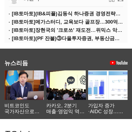
[IB토마토](IB&피플)김동식 하나증권 경영전략본부장
[IB토마토]메가스터디, 교육보다 골프장…300억 대여 뒤 보증 리스크
[IB토마토]장현국의 '크로쓰' 재도전…위믹스 악몽 지울 수 있나
[IB토마토](PF 잔불)③다올투자증권, 부동산금융 줄였지만 정상화는 진행형
뉴스리듬
비트코인도
카카오, 2분기
가입자 증가
국가자산으로…'
매출·영업익 역대
·AIDC 성장…
보관·평가·처분'
최대…에이전트
SKT 2분기 성장
기준은 숙제
AI 수익화 관건
본궤도