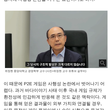
위정현 중앙대학교 경영학부 교수 (사진=위정현 교수 유튜브 갈무리)
이 때문에 P2E 게임은 사행성 논란에서 벗어나기 어
렵다. 과거 바다이야기 사태 이후 국내 게임 규제가
환전성에 민감하게 반응해 온 것도 같은 맥락이다. 게
임을 통해 얻은 결과물이 외부 가치와 연결될 경우,