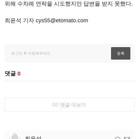
위해 수차례 연락을 시도했지만 답변을 받지 못했다.
최윤석 기자 cys55@etomato.com
댓글
0
0/0
댓글 더보기
최윤석