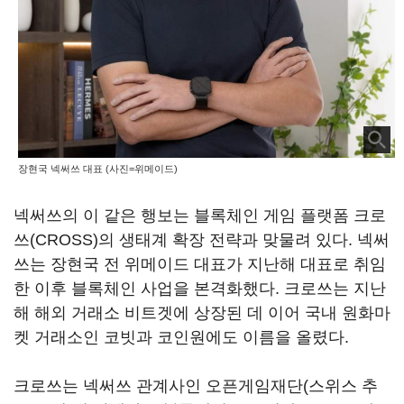
장현국 넥써쓰 대표 (사진=위메이드)
넥써쓰의 이 같은 행보는 블록체인 게임 플랫폼 크로
쓰(CROSS)의 생태계 확장 전략과 맞물려 있다. 넥써
쓰는 장현국 전 위메이드 대표가 지난해 대표로 취임
한 이후 블록체인 사업을 본격화했다. 크로쓰는 지난
해 해외 거래소 비트겟에 상장된 데 이어 국내 원화마
켓 거래소인 코빗과 코인원에도 이름을 올렸다.
크로쓰는 넥써쓰 관계사인 오픈게임재단(스위스 추