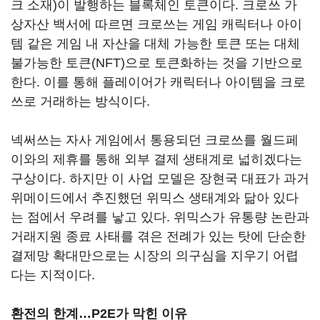
크 소재)이 발행하는 블록체인 토큰이다. 크로쓰 가
상자산 백서에 따르면 크로쓰는 게임 캐릭터나 아이
템 같은 게임 내 자산을 대체 가능한 토큰 또는 대체
불가능한 토큰(NFT)으로 토큰화하는 것을 기반으로
한다. 이를 통해 플레이어가 캐릭터나 아이템을 크로
쓰로 거래하는 방식이다.
넥써쓰는 자사 게임에서 통용되던 크로쓰를 월드페
이와의 제휴를 통해 외부 결제 생태계로 넓히겠다는
구상이다. 하지만 이 사업 모델은 장현국 대표가 과거
위메이드에서 추진했던 위믹스 생태계와 닮아 있다
는 점에서 우려를 낳고 있다. 위믹스가 유통량 논란과
거래지원 종료 사태를 겪은 전례가 있는 탓에 단순한
결제망 확대만으로는 시장의 의구심을 지우기 어렵
다는 지적이다.
환전의 한계…P2E가 막힌 이유