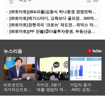
[IB토마토](IB&피플)김동식 하나증권 경영전략본부장
[IB토마토]메가스터디, 교육보다 골프장…300억 대여 뒤 보증 리스크
[IB토마토]장현국의 '크로쓰' 재도전…위믹스 악몽 지울 수 있나
[IB토마토](PF 잔불)③다올투자증권, 부동산금융 줄였지만 정상화는 진행형
뉴스리듬
비트코인도
카카오, 2분기
가입자 증가
국가자산으로…'
매출·영업익 역대
·AIDC 성장…
보관·평가·처분'
최대…에이전트
SKT 2분기 성장
기준은 숙제
AI 수익화 관건
본궤도