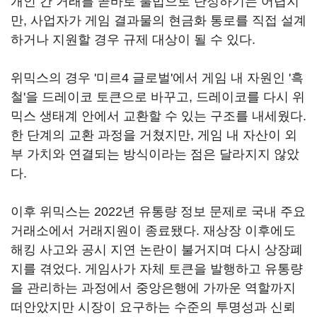
개인 간 거래를 곧바로 불법으로 단정하기는 어렵지
만, 사업자가 게임 결과물의 현금화 통로를 직접 설계
하거나 지원할 경우 규제 대상이 될 수 있다.
위믹스의 경우 '미르4 글로벌'에서 게임 내 자원인 '흑
철'을 드레이코 토큰으로 바꾸고, 드레이코를 다시 위
믹스 생태계 안에서 교환할 수 있는 구조를 내세웠다.
한 단계의 교환 과정을 거쳤지만, 게임 내 자산이 외
부 가치와 연결되는 방식이라는 점은 달라지지 않았
다.
이후 위믹스는 2022년 유통량 정보 문제로 국내 주요
거래소에서 거래지원이 종료됐다. 재상장 이후에도
해킹 사고와 공시 지연 논란이 불거지며 다시 상장폐
지를 겪었다. 게임사가 자체 토큰을 발행하고 유통량
을 관리하는 과정에서 중앙은행에 가까운 역할까지
떠안았지만 시장이 요구하는 수준의 투명성과 신뢰