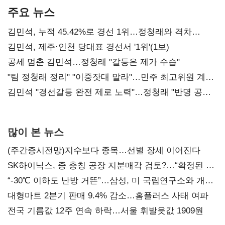
주요 뉴스
김민석, 누적 45.42%로 경선 1위…정청래와 격차
0.86%p(2보)
김민석, 제주·인천 당대표 경선서 '1위'(1보)
공세 멈춘 김민석…정청래 "갈등은 제가 수습"
"팀 정청래 정리" "이중잣대 말라"…민주 최고위원 계파
다툼 격화
김민석 "경선갈등 완전 제로 노력"…정청래 "반명 공세
사과부터"
많이 본 뉴스
(주간증시전망)지수보다 종목…선별 장세 이어진다
SK하이닉스, 중 충칭 공장 지분매각 검토?…“확정된 바
없어”
“-30℃ 이하도 난방 거뜬”…삼성, 미 국립연구소와 개발
협력
대형마트 2분기 판매 9.4% 감소…홈플러스 사태 여파
전국 기름값 12주 연속 하락…서울 휘발윳값 1909원