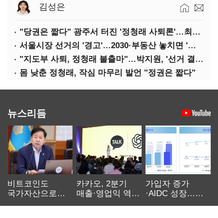
김성은
"당권은 짧다" 광주서 터진 '정청래 사퇴론'…최고위 '아수라장'
서울시장 선거의 '경고'…2030·부동산 놓치면 '총선도 대선도' 패배
"지도부 사퇴, 정청래 불출마"…박지원, '선거 결과 책임' 강조
몸 낮춘 정청래, 작심 마무리 발언 "정권은 짧다"
뉴스리듬
비트코인도
카카오, 2분기
가입자 증가
국가자산으로…'
매출·영업익 역대
·AIDC 성장…
보관·평가·처분'
최대…에이전트
SKT 2분기 성장
기준은 숙제
AI 수익화 관건
본궤도