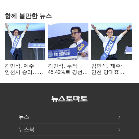
함께 볼만한 뉴스
김민석, 제주·
김민석, 누적
김민석, 제주·
인천서 승리…
45.42%로 경선
인천 당대표
누적 득표율 '1위
1위…정청래와
경선서 '1위'(1보)
탈환'(종합)
격차
0.86%p(2보)
뉴스
뉴스북