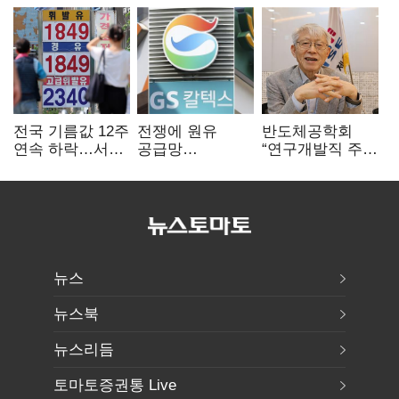
전국 기름값 12주
전쟁에 원유
반도체공학회
연속 하락…서울
공급망
“연구개발직 주
휘발윳값 1909원
흔들리자…K-
52시간제
정유, 에너지안보
개선해야”
핵심으로 재부상
뉴스
뉴스북
뉴스리듬
토마토증권통 Live