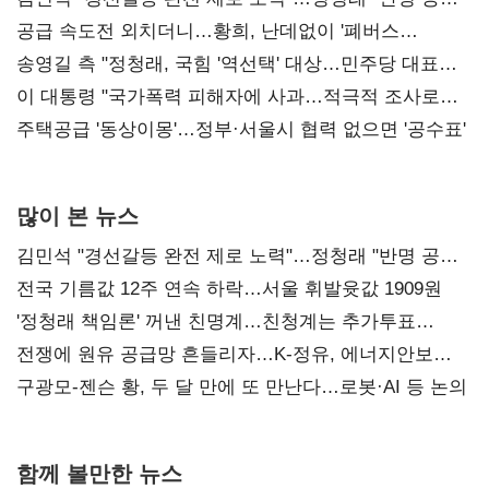
사과부터"
공급 속도전 외치더니…황희, 난데없이 '폐버스
리모델링' 제안
송영길 측 "정청래, 국힘 '역선택' 대상…민주당 대표로
총선 지휘 못해"
이 대통령 "국가폭력 피해자에 사과…적극적 조사로
진실 밝혀야"
주택공급 '동상이몽'…정부·서울시 협력 없으면 '공수표'
많이 본 뉴스
김민석 "경선갈등 완전 제로 노력"…정청래 "반명 공세
사과부터"
전국 기름값 12주 연속 하락…서울 휘발윳값 1909원
'정청래 책임론' 꺼낸 친명계…친청계는 추가투표
때리기
전쟁에 원유 공급망 흔들리자…K-정유, 에너지안보
핵심으로 재부상
구광모-젠슨 황, 두 달 만에 또 만난다…로봇·AI 등 논의
함께 볼만한 뉴스