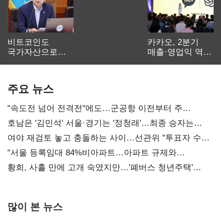
비트코인도
카카오, 2분기
국가자산으로…'
매출·영업익 역대
보관·평가·처분'
최대…에이전트
기준은 숙제
AI 수익화 관건
주요 뉴스
"속도전 넘어 전격전"에도…군공항 이전부터 주
52시간까지 '뇌관'
호남은 '김민석' 서울·경기는 '정청래'…최종 승자는
'안갯속'
여야 재검토 놓고 충돌하는 사이…선관위 "투표자 수
오차 당연"
"서울 등록임대 84%비아파트…아파트 규제와
달리해야"
황희, 사흘 만에 고개 숙였지만…'폐버스 청년주택'
후폭풍
많이 본 뉴스