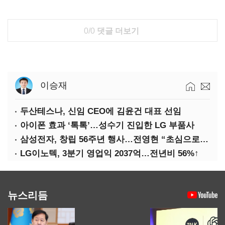
0/0
댓글 더보기
이승재
두산테스나, 신임 CEO에 김윤건 대표 선임
아이폰 효과 ‘톡톡’…성수기 진입한 LG 부품사
삼성전자, 창립 56주년 행사…전영현 “초심으로 경쟁력 회복해야”
LG이노텍, 3분기 영업익 2037억…전년비 56%↑
뉴스리듬