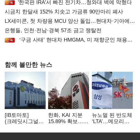
'한국판 IRA'서 빠진 전기차…청와대 벽에 막혔다
시금치 한달새 152% 치솟고 가금류 90만마리 폐사
LX세미콘, 첫 차량용 MCU 양산 돌입…현대차·기아에
공급
은행들, 인천·전남·경북 57조 금고 쟁탈전
‘구금 사태’ 현대차 HMGMA, 미 재향군인 채용
확대로 분위기 반전
함께 볼만한 뉴스
[IB토마토]
한화, KAI 지분
뉴노멀 된 반도체
(크레딧시그널)
15.89% 확보…
‘LTA’…메모리
지엔씨에너지, AI
기업결합심사
3사, 2030년까지
데이터센터 타고
신청 예정
54조 선불 계약