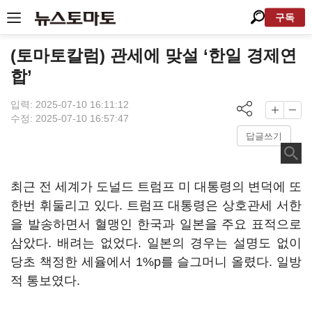
구독
(토마토칼럼) 관세에 맞설 ‘한일 경제연
합’
입력: 2025-07-10 16:11:12
수정: 2025-07-10 16:57:47
답글쓰기
최근 전 세계가 도널드 트럼프 미 대통령의 변덕에 또
한번 휘둘리고 있다
.
트럼프 대통령은 상호관세 서한
을 발송하면서 혈맹인 한국과 일본을 주요 표적으로
삼았다
. 배려는 없었다.
일본의 경우는 설명도 없이
당초 책정한 세율에서
1%p를 슬그머니
올렸다
.
일방
적 통보였
다.