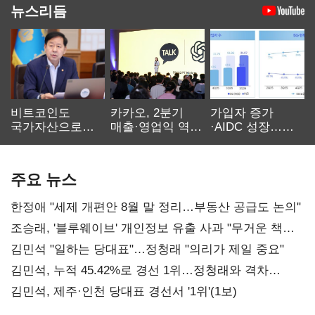
뉴스리듬
비트코인도
카카오, 2분기
가입자 증가
국가자산으로…'
매출·영업익 역대
·AIDC 성장…
보관·평가·처분'
최대…에이전트
SKT 2분기 성장
기준은 숙제
AI 수익화 관건
본궤도
주요 뉴스
한정애 "세제 개편안 8월 말 정리…부동산 공급도 논의"
조승래, '블루웨이브' 개인정보 유출 사과 "무거운 책임
통감"
김민석 "일하는 당대표"…정청래 "의리가 제일 중요"
김민석, 누적 45.42%로 경선 1위…정청래와 격차
0.86%p(2보)
김민석, 제주·인천 당대표 경선서 '1위'(1보)