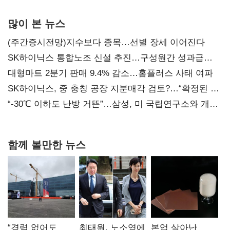
많이 본 뉴스
(주간증시전망)지수보다 종목…선별 장세 이어진다
SK하이닉스 통합노조 신설 추진…구성원간 성과급
불만 확산
대형마트 2분기 판매 9.4% 감소…홈플러스 사태 여파
SK하이닉스, 중 충칭 공장 지분매각 검토?…“확정된 바
없어”
“-30℃ 이하도 난방 거뜬”…삼성, 미 국립연구소와 개발
협력
함께 볼만한 뉴스
“경력 없어도
최태원, 노소영에
본업 살아난