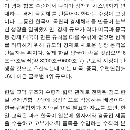
이 경제 협조 수준에서 나아가 정책과 시스템까지 연
대하는
‘
경제 공동체
’를 만들어야 한다는 주장이 그것
이다.
그동안 한국이 독립적 경제체제를 만들어 눈부
신 성장을 일궈왔지만
,
경제 규모가 작아 미국과 중국
등 경제 대국이 만든 규칙을 따를 수밖에 없었던 한계
를 타파하기 위해 규모의 경제로 새로운 성장 동력을
만들자는 취지다
. 실제
한일 양국이 손을 맞잡으면
6
조
~7
조달러
(
약
8200
조
~9600
조원
)
규모의 시장이 탄
생할 것으로 추산되는데
이는 미국
,
중국
,
유럽연합
(E
U)
에 이은 글로벌
4
위 규모다
.
한일 교역 구조가 수평적 협력 관계로 전환된 점도 한
일 경제연합 구상에 긍정적으로 작용하는 배경이다
.
한국무역협회가 지난달 19일 발표한 자료를 보면, 한
일 교역은 과거 한국이 일본에 원자재와 경공업 제품
을 수출하고 고부가가치 품목을 수입하는 수직적 분