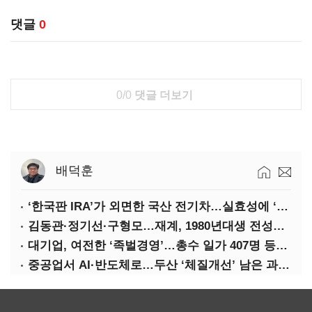
댓글
0
0/0
댓글 더보기
배덕훈
‘한국판 IRA’가 외면한 국산 전기차…실효성에 ‘의문’
김동관·정기선·구형모…재계, 1980년대생 전성시대
대기업, 여전한 ‘족벌경영’…총수 일가 407명 등기임원
중공업서 AI·반도체로…두산 ‘체질개선’ 남은 과제는