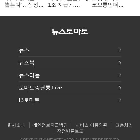
뽑는다”…삼성
1조 지급?…
코오롱인더
·TSMC, 미
재상고 여부 주목
·HS효성…AI·
반도체 인재
배터리 소재로
쟁탈전
보폭 확대
뉴스
뉴스북
뉴스리듬
토마토증권통 Live
IB토마토
회사소개
개인정보취급방침
서비스 이용약관
고충처리
정정반론보도