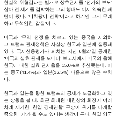
현실적 위협감과는 별개로 상호관세를
‘
전가의 보도
’
삼아 전 세계를 겁박하는 그의 행태도 이제 익숙한 패
턴이 됐다.
‘
미치광이 전략
’
이라고 하기엔 그저 무례
하고 무책임한 ‘갑질’이다.
미국과
‘
무역 전쟁
’
을 치르고 있는 중국을 제외하
고 트럼프 관세정책은 사실상 한국과 일본에 집중돼
있다
.
국제신용평가사 피치는 지난
6
월
27
일 공개한
‘
미국의 실효 관세율 모니터
’
보고서에서 미국의 올해
한국에 대한 실효 관세율을
15.0%
로 추산했는데
,
이
는 중국
(41.4%)
과 일본
(16.5%)
다음으로 많은 수치
다
.
한국과 일본을 향한 트럼프의 공세가 노골화하고 있
는 상황을 볼 때, 최근 최태원 대한상의 회장이 여러
차례 제기한
‘
한일 경제연합
’
구상이 위기를 타개할
중요한
‘
키
’
가 될 수도 있다는 생각이 든다
.
한일 양국