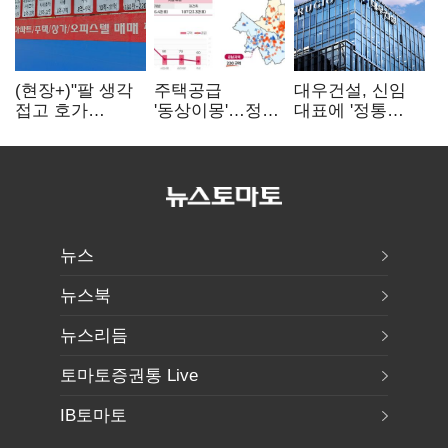
(현장+)"팔 생각
주택공급
대우건설, 신임
접고 호가
'동상이몽'…정부
대표에 '정통
높여요"…'덜
·서울시 협력
대우맨' 이강석
똘똘한 한 채'
없으면 '공수표'
부사장 내정
20억 키맞추기
뉴스
뉴스북
뉴스리듬
토마토증권통 Live
IB토마토