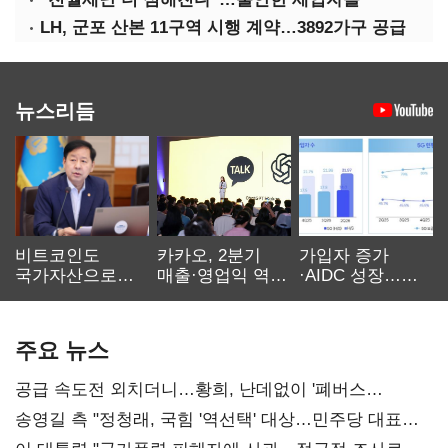
LH, 군포 산본 11구역 시행 계약…3892가구 공급
뉴스리듬
비트코인도
카카오, 2분기
가입자 증가
국가자산으로…'
매출·영업익 역대
·AIDC 성장…
보관·평가·처분'
최대…에이전트
SKT 2분기 성장
기준은 숙제
AI 수익화 관건
본궤도
주요 뉴스
공급 속도전 외치더니…황희, 난데없이 '폐버스
리모델링' 제안
송영길 측 "정청래, 국힘 '역선택' 대상…민주당 대표로