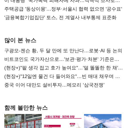
총선 지휘 못해"
이 대통령 "국가폭력 피해자에 사과…적극적 조사로
진실 밝혀야"
주택공급 '동상이몽'…정부·서울시 협력 없으면 '공수표'
'금융복합기업집단' 토스, 전 계열사 내부통제 표준화
많이 본 뉴스
구광모-젠슨 황, 두 달 만에 또 만난다…로봇·AI 등 논의
비트코인도 국가자산으로…'보관·평가·처분' 기준은
숙제
(현장+)"팔 생각 접고 호가 높여요"…'덜 똘똘한 한 채'
20억 키맞추기
(현장+)"12일엔 물건 다 들어와요"…빈 매대 채우며 문
연 홈플러스
중국 이어 대만도 설비투자…메모리 ‘삼국전쟁’
함께 볼만한 뉴스