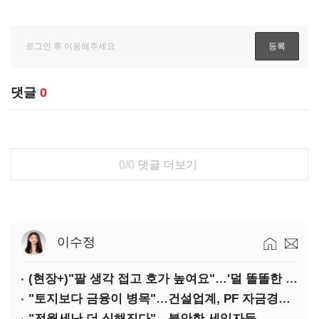
댓글
0
0/0
댓글 더보기
이수정
(현장+)"팔 생각 접고 호가 높여요"…'덜 똘똘한 한 채' 20억 키맞추기
"토지보다 금융이 병목"…건설업계, PF 자금경색 해소 목소리
"전월세난 더 심해진다"…불안한 세입자들