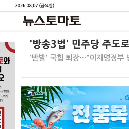
2026.08.07 (금요일)
'방송3법' 민주당 주도
'반발' 국힘 퇴장…"이재명정부 