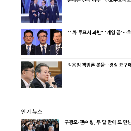
문제는 전대 이후…선호투표제로 
"1차 투표서 과반" "게임 끝"…
김용범 책임론 봇물…경질 요구에 
인기 뉴스
구광모-젠슨 황, 두 달 만에 또 만