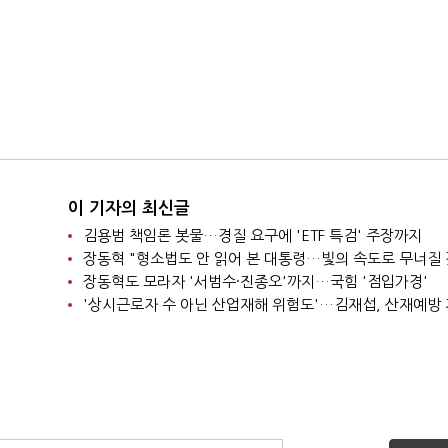
이 기자의 최신글
김용범 책임론 봇물…경질 요구에 'ETF 특검' 주장까지
장동혁 "형소법도 안 읽어 본 대통령…빛의 속도로 무너질 
장동혁도 모라자 '서범수·진종오'까지…국힘 '점입가경'