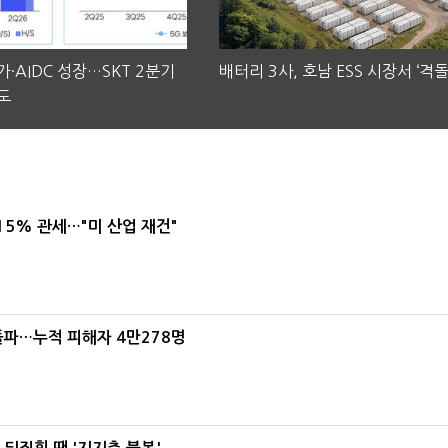
·AIDC 성장…SKT 2분기
배터리 3사, 호남 ESS 시장서 ‘격돌
도
5% 관세…"미 산업 재건"
돌파…누적 피해자 4만278명