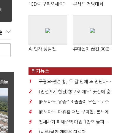
"CD로 구워오세요"
콘서트 전당대회
순
AI 인재 쟁탈전
휴대폰이 끊긴 30분
인기뉴스
1
구광모-젠슨 황, 두 달 만에 또 만난다…
로봇·AI 등 논...
2
(민선 9기 한달)③'7조 채무' 곳간에 충
격…추미애, 20년...
3
[IB토마토]유증·CB 줄줄이 무산…코스
닥 벌점 급증에 ...
4
[IB토마토]아워홈 떠난 구미현, 본느에
340억 베팅…가...
5
전세사기 피해주택 매입 1만호 돌파…
누적 피해자 4만2...
6
(시론)꿈과 계획은 다르다