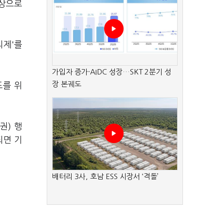
이상으로
의제'를
가입자 증가·AIDC 성장…SKT 2분기 성
장 본궤도
도를 위
권) 행
되면 기
배터리 3사, 호남 ESS 시장서 ‘격돌’