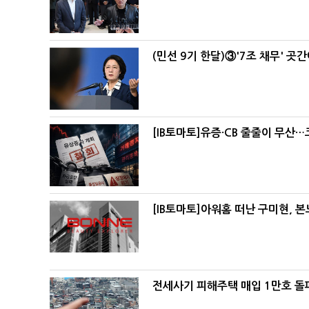
(민선 9기 한달)③'7조 채무' 곳
[IB토마토]유증·CB 줄줄이 무산
[IB토마토]아워홈 떠난 구미현, 
전세사기 피해주택 매입 1만호 돌