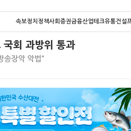
속보
정치
정책
사회
증권
금융
산업
테크
유통
건설
로 국회 과방위 통과
방송장악 악법"