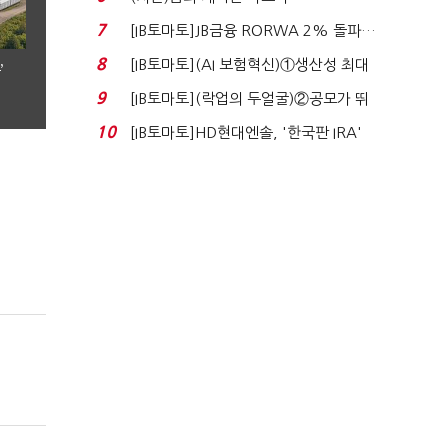
7
[IB토마토]JB금융 RORWA 2% 돌파…
실적 견인은 은행 ...
8
[IB토마토](AI 보험혁신)①생산성 최대
’
80% 개선…현실...
9
[IB토마토](락업의 두얼굴)②공모가 뛰
자 첫날 매도…FI ...
10
[IB토마토]HD현대엔솔, '한국판 IRA'
수혜 부상…세액공...