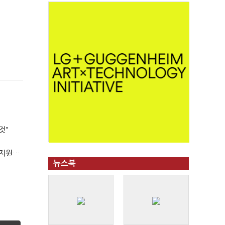
것"
'상시근로자 수 아닌 산업재해 위험도'…김재섭, 산재예방 지원기준 손질
뉴스북