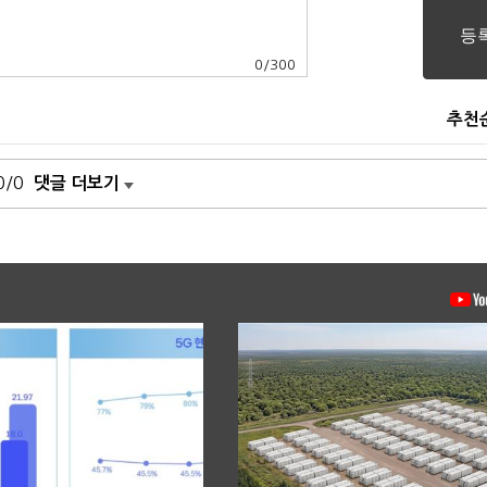
0
/
300
추천
0/0
댓글 더보기