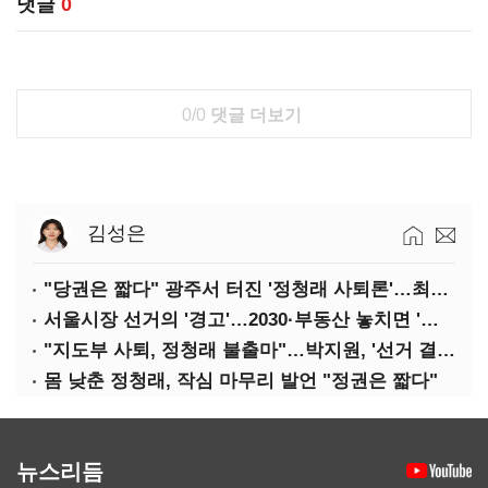
댓글
0
0/0
댓글 더보기
김성은
"당권은 짧다" 광주서 터진 '정청래 사퇴론'…최고위 '아수라장'
서울시장 선거의 '경고'…2030·부동산 놓치면 '총선도 대선도' 패배
"지도부 사퇴, 정청래 불출마"…박지원, '선거 결과 책임' 강조
몸 낮춘 정청래, 작심 마무리 발언 "정권은 짧다"
뉴스리듬