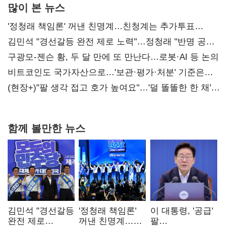
많이 본 뉴스
'정청래 책임론' 꺼낸 친명계…친청계는 추가투표
때리기
김민석 "경선갈등 완전 제로 노력"…정청래 "반명 공세
사과부터"
구광모-젠슨 황, 두 달 만에 또 만난다…로봇·AI 등 논의
비트코인도 국가자산으로…'보관·평가·처분' 기준은
숙제
(현장+)"팔 생각 접고 호가 높여요"…'덜 똘똘한 한 채'
20억 키맞추기
함께 볼만한 뉴스
김민석 "경선갈등
'정청래 책임론'
이 대통령, '공급'
완전 제로
꺼낸 친명계…
팔