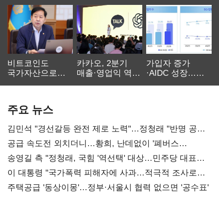
비트코인도
카카오, 2분기
가입자 증가
국가자산으로…'
매출·영업익 역대
·AIDC 성장…
보관·평가·처분'
최대…에이전트
SKT 2분기 성장
기준은 숙제
AI 수익화 관건
본궤도
주요 뉴스
김민석 "경선갈등 완전 제로 노력"…정청래 "반명 공세
사과부터"
공급 속도전 외치더니…황희, 난데없이 '폐버스
리모델링' 제안
송영길 측 "정청래, 국힘 '역선택' 대상…민주당 대표로
총선 지휘 못해"
이 대통령 "국가폭력 피해자에 사과…적극적 조사로
진실 밝혀야"
주택공급 '동상이몽'…정부·서울시 협력 없으면 '공수표'