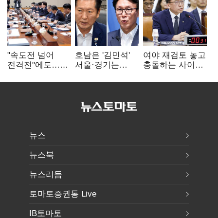
"속도전 넘어
호남은 '김민석'
여야 재검토 놓고
전격전"에도…
서울·경기는
충돌하는 사이…
군공항 이전부터
'정청래'…최종
선관위 "투표자
주 52시간까지
승자는 '안갯속'
수 오차 당연"
'뇌관'
뉴스
뉴스북
뉴스리듬
토마토증권통 Live
IB토마토