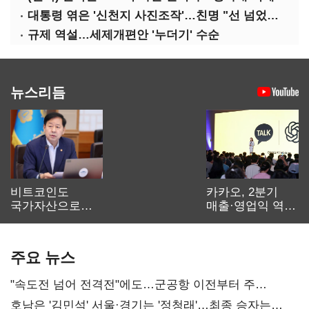
대통령 엮은 '신천지 사진조작'…친명 "선 넘었다" 격앙
규제 역설…세제개편안 '누더기' 수순
뉴스리듬
비트코인도
카카오, 2분기
국가자산으로…'
매출·영업익 역대
보관·평가·처분'
최대…에이전트
기준은 숙제
AI 수익화 관건
주요 뉴스
"속도전 넘어 전격전"에도…군공항 이전부터 주
52시간까지 '뇌관'
호남은 '김민석' 서울·경기는 '정청래'…최종 승자는