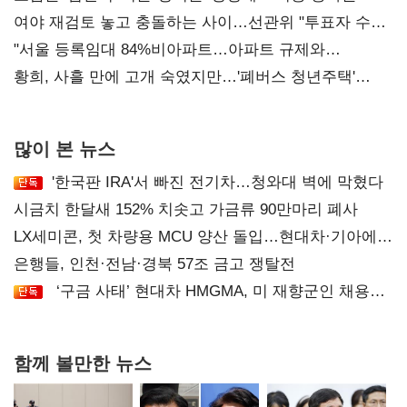
'안갯속'
여야 재검토 놓고 충돌하는 사이…선관위 "투표자 수
오차 당연"
"서울 등록임대 84%비아파트…아파트 규제와
달리해야"
황희, 사흘 만에 고개 숙였지만…'폐버스 청년주택'
후폭풍
많이 본 뉴스
'한국판 IRA'서 빠진 전기차…청와대 벽에 막혔다
시금치 한달새 152% 치솟고 가금류 90만마리 폐사
LX세미콘, 첫 차량용 MCU 양산 돌입…현대차·기아에
공급
은행들, 인천·전남·경북 57조 금고 쟁탈전
‘구금 사태’ 현대차 HMGMA, 미 재향군인 채용
확대로 분위기 반전
함께 볼만한 뉴스