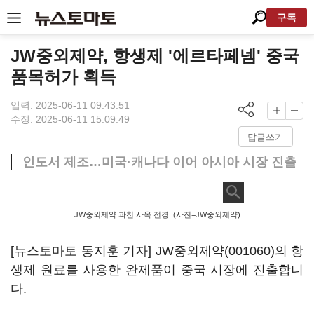
구독
JW중외제약, 항생제 '에르타페넴' 중국
품목허가 획득
입력: 2025-06-11 09:43:51
수정: 2025-06-11 15:09:49
답글쓰기
인도서 제조…미국·캐나다 이어 아시아 시장 진출
JW중외제약 과천 사옥 전경. (사진=JW중외제약)
[뉴스토마토 동지훈 기자]
JW중외제약(001060)
의 항
생제 원료를 사용한 완제품이 중국 시장에 진출합니
다.