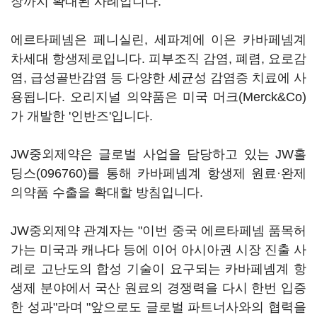
장까지 확대된 사례입니다.
에르타페넴은 페니실린, 세파계에 이은 카바페넴계
차세대 항생제로입니다. 피부조직 감염, 폐렴, 요로감
염, 급성골반감염 등 다양한 세균성 감염증 치료에 사
용됩니다. 오리지널 의약품은 미국 머크(Merck&Co)
가 개발한 '인반즈'입니다.
JW중외제약은 글로벌 사업을 담당하고 있는
JW홀
딩스(096760)
를 통해 카바페넴계 항생제 원료·완제
의약품 수출을 확대할 방침입니다.
JW중외제약 관계자는 "이번 중국 에르타페넴 품목허
가는 미국과 캐나다 등에 이어 아시아권 시장 진출 사
례로 고난도의 합성 기술이 요구되는 카바페넴계 항
생제 분야에서 국산 원료의 경쟁력을 다시 한번 입증
한 성과"라며 "앞으로도 글로벌 파트너사와의 협력을