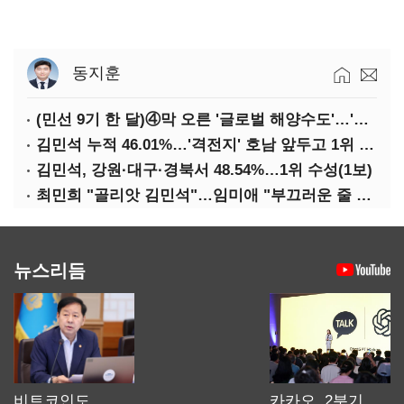
동지훈
(민선 9기 한 달)④막 오른 '글로벌 해양수도'…'전재수 리더십' 시험대
김민석 누적 46.01%…'격전지' 호남 앞두고 1위 지켰다(2보)
김민석, 강원·대구·경북서 48.54%…1위 수성(1보)
최민희 "골리앗 김민석"…임미애 "부끄러운 줄 알아야"
뉴스리듬
비트코인도
카카오, 2분기