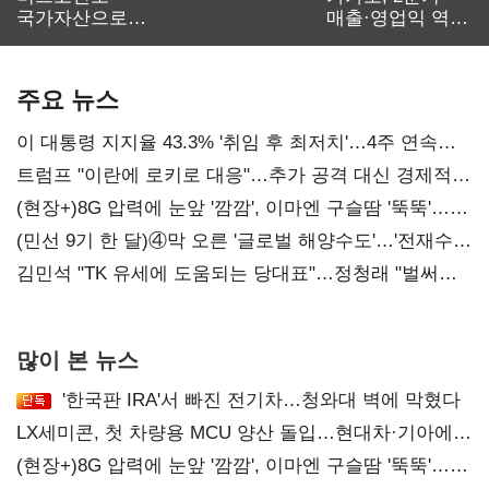
국가자산으로…'
매출·영업익 역대
보관·평가·처분'
최대…에이전트
기준은 숙제
AI 수익화 관건
주요 뉴스
이 대통령 지지율 43.3% '취임 후 최저치'…4주 연속
'하락'
트럼프 "이란에 로키로 대응"…추가 공격 대신 경제적
압박 시사
(현장+)8G 압력에 눈앞 '깜깜', 이마엔 구슬땀 '뚝뚝'…
화려한 에어쇼 뒤 땀방울
(민선 9기 한 달)④막 오른 '글로벌 해양수도'…'전재수
리더십' 시험대
김민석 "TK 유세에 도움되는 당대표"…정청래 "벌써
대표된 양 당직 배분"
많이 본 뉴스
'한국판 IRA'서 빠진 전기차…청와대 벽에 막혔다
LX세미콘, 첫 차량용 MCU 양산 돌입…현대차·기아에
공급
(현장+)8G 압력에 눈앞 '깜깜', 이마엔 구슬땀 '뚝뚝'…