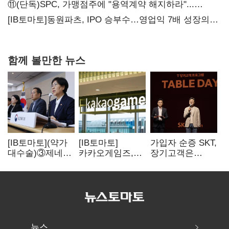
화려한 에어쇼 뒤 땀방울
⑪(단독)SPC, 가맹점주에 "용역계약 해지하라"...
내팽개친 '사회적합의'
[IB토마토]동원파츠, IPO 승부수…영업익 7배 성장의
이면은 고객 편중
함께 볼만한 뉴스
[IB토마토](약가
[IB토마토]
가입자 순증 SKT,
대수술)③제네릭
카카오게임즈,
장기고객은
14개 넘으면 약값
메타보라에 또
CEO가 직접
'뚝'…등재전략
80억 지원…웹3
챙긴다
혼선
살리기 지속
뉴스