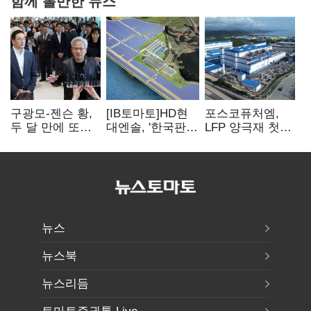
함께 볼만한 뉴스
구광모-젠슨 황,
[IB토마토]HD현
포스코퓨처엠,
두 달 만에 또
대엔솔, '한국판
LFP 양극재 첫
만난다…로봇·AI
IRA' 수혜 부상…
대규모 공급…
등 논의
세액공제 선택이
ESS 시장 공략
변수
뉴스
뉴스북
뉴스리듬