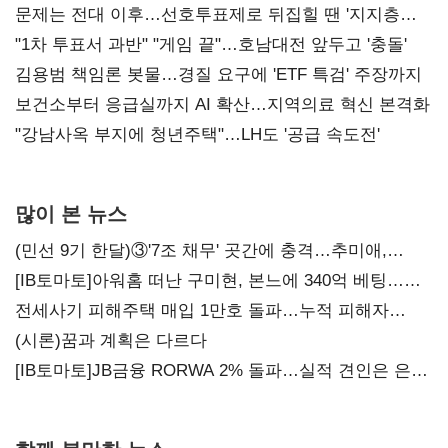
문제는 전대 이후…선호투표제로 뒤집힐 땐 '지지층
불복'
"1차 투표서 과반" "게임 끝"…호남대전 앞두고 '충돌'
김용범 책임론 봇물…경질 요구에 'ETF 특검' 주장까지
보건소부터 응급실까지 AI 확산…지역의료 혁신 본격화
"강남사옥 부지에 청년주택"…LH도 '공급 속도전'
많이 본 뉴스
(민선 9기 한달)③'7조 채무' 곳간에 충격…추미애,
20년만에 '비상재정' 선언 승부수
[IB토마토]아워홈 떠난 구미현, 본느에 340억 베팅…
가족 지배체제 구축
전세사기 피해주택 매입 1만호 돌파…누적 피해자
4만278명
(시론)꿈과 계획은 다르다
[IB토마토]JB금융 RORWA 2% 돌파…실적 견인은 은행
아닌 캐피탈