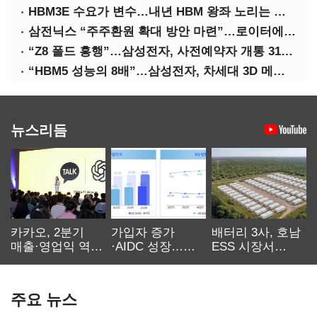
HBM3E 수요가 변수…내년 HBM 왕좌 노리는 삼성
삼전닉스 “주주환원 확대 방안 마련”…로이터에 성명 보내
“Z8 폴드 흥행”…삼성전자, 사전예약자 개통 31일까지 연장
“HBM5 성능의 8배”…삼성전자, 차세대 3D 메모리 ‘zHBM’ 공개
뉴스리듬
카카오, 2분기
가입자 증가
배터리 3사, 호남
매출·영업익 역대
·AIDC 성장…
ESS 시장서
최대…에이전트
SKT 2분기 성장
‘격돌’
AI 수익화 관건
본궤도
주요 뉴스