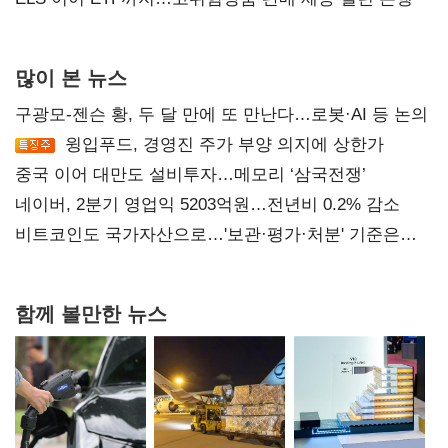
많이 본 뉴스
구광모-젠슨 황, 두 달 만에 또 만난다…로봇·AI 등 논의
윙입푸드, 경영진 주가 부양 의지에 상한가
중국 이어 대만도 설비투자…메모리 ‘삼국전쟁’
네이버, 2분기 영업익 5203억원…전년비 0.2% 감소
비트코인도 국가자산으로…'보관·평가·처분' 기준은
숙제
함께 볼만한 뉴스