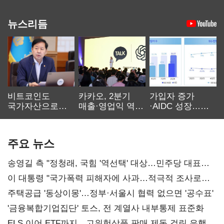
뉴스리듬
비트코인도
카카오, 2분기
가입자 증가
국가자산으로…'
매출·영업익 역대
·AIDC 성장…
보관·평가·처분'
최대…에이전트
SKT 2분기 성장
기준은 숙제
AI 수익화 관건
본궤도
주요 뉴스
송영길 측 "정청래, 국힘 '역선택' 대상…민주당 대표로
총선 지휘 못해"
이 대통령 "국가폭력 피해자에 사과…적극적 조사로
진실 밝혀야"
주택공급 '동상이몽'…정부·서울시 협력 없으면 '공수표'
'금융복합기업집단' 토스, 전 계열사 내부통제 표준화
ELS 이어 ETF까지…고위험상품 판매 제동 걸린 은행