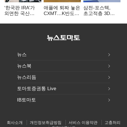
‘한국판 IRA’가
애플에 퇴짜 놓은
삼전-포스텍,
외면한 국산
CXMT…K반도체
초고적층 3D
전기차…
협상력 ‘호재’
낸드 한계 돌파…
실효성에 ‘의문’
성능·전력효율
개선
뉴스
뉴스북
뉴스리듬
토마토증권통 Live
IB토마토
회사소개
개인정보취급방침
서비스 이용약관
고충처리