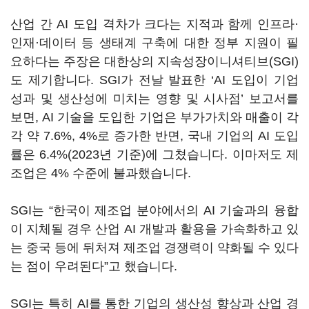
산업 간 AI 도입 격차가 크다는 지적과 함께 인프라·
인재·데이터 등 생태계 구축에 대한 정부 지원이 필
요하다는 주장은 대한상의 지속성장이니셔티브(SGI)
도 제기합니다.
SGI
가 전날 발표한
‘AI
도입이 기업
성과 및 생산성에 미치는 영향 및 시사점
’
보고서를
보면,
AI
기술을 도입한 기업은 부가가치와 매출이 각
각 약
7.6%, 4%
로 증가한 반면
,
국내 기업의
AI
도입
률은
6.4%(2023
년 기준
)
에 그쳤습니다
.
이마저도 제
조업은
4%
수준에 불과했습니다
.
SGI
는
“
한국이 제조업 분야에서의
AI
기술과의 융합
이 지체될 경우 산업
AI
개발과 활용을 가속화하고 있
는 중국 등에 뒤처져 제조업 경쟁력이 약화될 수 있다
는 점이 우려된다
”
고 했습니다
.
SGI
는 특히
AI
를 통한 기업의 생산성 향상과 산업 경