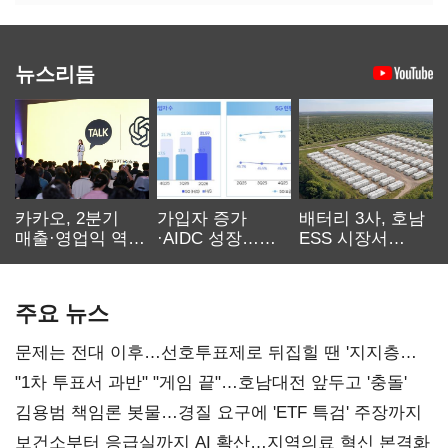
뉴스리듬
카카오, 2분기
가입자 증가
배터리 3사, 호남
매출·영업익 역대
·AIDC 성장…
ESS 시장서
최대…에이전트
SKT 2분기 성장
‘격돌’
AI 수익화 관건
본궤도
주요 뉴스
문제는 전대 이후…선호투표제로 뒤집힐 땐 '지지층
불복'
"1차 투표서 과반" "게임 끝"…호남대전 앞두고 '충돌'
김용범 책임론 봇물…경질 요구에 'ETF 특검' 주장까지
보건소부터 응급실까지 AI 확산…지역의료 혁신 본격화