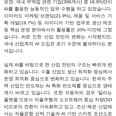
보면, 국내 무역업 관련 기업
(396
개사
)
중
16.9%
만이
AI
를 활용한 능동적인 업무 수행을 하고 있었습니다
.
이마저도 마케팅·브랜딩
(21.9%),
제품 및 서비스 기
획·개발
(19.7%)
등 아이디어 기반 업무로 생산·제조
등 핵심 운영 분야에서의 활용률은
10%
미만에 그쳤
습니다
. AI
로 인한 산업 전반의 변화는 시작됐지만
,
국내 산업계의
AI
도입은 초기 수준에 불과하다는 분
석입니다
.
실제
AI
를 바탕으로 한 산업 전반의 구조는 빠르게 변
화하고 있습니다
.
수출 산업도 생산 최적화 중심에서
운영 최적화 중심으로 변화하고 있습니다
.
한국의 주
력 산업인 반도체는
AI
특화 반도체를 중심으로 생태
계가 바뀌고 있습니다
.
또한 자동차의 경우
‘
달리는
플랫폼
’
으로서 자율주행과 소프트웨어 중심 차량
(SD
V)
으로의 전환이 가속화하고 있고
,
조선·해운 산업에
서는 자율운항 선박 기술과
AI
기반 스마트 조선소로