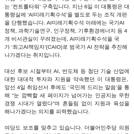
는
‘
컨트롤타워
’ 구축입니
다
. 지난 6일
이 대통령은 대
통령실에
‘AI
미래기획수석
’
을 별도로 두는 조직 개편
을 단행했습니다
. AI
미래기획수석 아래에는 국가
AI
정책
,
과학기술연구
,
인구정책
,
기후환경에너지 등
4
개 비서관실이 꾸려졌는데
, AI
미래기획수석을 국
가
‘
최고
AI
책임자
’(CAIO)
로 범국가
AI
전략을 추진해
나가겠다는 취지입니다
.
대선 후보 시절부터
AI,
반도체 등 첨단 기술 산업에
대한 대대적 투자와 지원을 약속했던 이 대통령은,
앞선
4
일 취임선서 후에도
‘
국민께 드리는 말씀
’
을 통
해
“
눈 깜빡할 새 페이지가 넘어가는 인공지능 무한
경쟁 시대가 열렸다
”
며 흔들림 없이 지원과 육성을
해나가겠다는 의지를 피력했습니다.
여당도 보조를 맞추고 있습니다
.
더불어민주당 의원