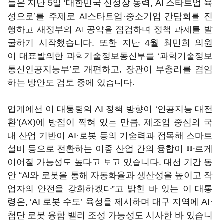
들은 지난
5
일
‘
대한민국 신성장 동력
, AI
스타트업 육
성으로
’
를 주제로
AI
스타트업·중소기업 간담회를 진
행하고 새정부의
AI
공약을 점검하며 정책 과제를 발
굴하기 시작했습니다
.
또한 지난
4
월 최민희 의원
이 대표발의한 과학기술정보통신부를
‘
과학기술정보
통신인공지능부
’
로 개편하고, 장관이 부총리를 겸임
하는 방안도 검토 중에 있습니다.
업계에선 이 대통령의
AI
정책 방향이
‘
인공지능 대전
환
’(AX)
에 방점이 찍혀 있는 만큼, 제조업 중심의 국
내 산업 기반이
AI
·로봇 등의 기술력과 접목해 스마트
설비 등으로 전환하는 이종 산업 간의 융합이 빠르게
이어질 가능성도 높다고 보고 있습니다
.
대선 기간 동
안
“AI
와 로봇을 통해 자동화율과 생산성을 높이고 작
업자의 안전을 강화하겠다
”
고 밝힌 바 있는 이 대통
령은,
‘AI
로봇 수도
’
육성을 제시하며 대구 지역에
AI
·
첨단 로봇 융합 밸리 조성 가능성도 시사한 바 있습니