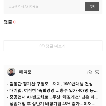
댓글
0
0/0
댓글 더보기
배덕훈
김동관·정기선·구형모…재계, 1980년대생 전성시대
대기업, 여전한 ‘족벌경영’…총수 일가 407명 등기임원
중공업서 AI·반도체로…두산 ‘체질개선’ 남은 과제는
상법개정 후 상반기 배당기업 48% 증가…이재용 배당액 728억 1위