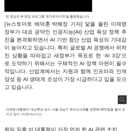
본 영상은 AI 편집 프로그램 '토마토아이컷'을 활용했습니다.
[뉴스토마토 배덕훈·박혜정 기자] 닻을 올린 이재명
정부가 대표 공약인 인공지능
(AI)
산업 육성 정책 추
진을 본격화하면서
AI
기반 첨단 산업 육성의 기대감
이 높아지고 있습니다
.
특히 글로벌
AI
경쟁에서 뒤처
진 상황을 따라잡고 새정부가 목표로 한
‘AI 3
강
’으
로
도약하기 위해서는 구체적인
AI
정책 마련이 필수
적입니다.
산업계에서는 지원과 함께 인프라와 인재
양성 등
AI
생태계 조성이 가장 시급하다고 입을 모으
고 있습니다.
이재명 대통령이 대선후보 당시 서울 강남구 퓨리오사AI를 방문해 NPU칩을 들어 보
이고 있다. (사진=뉴시스)
취임 직후 이 대통령이 가장 먼저 한 AI 관련 조치