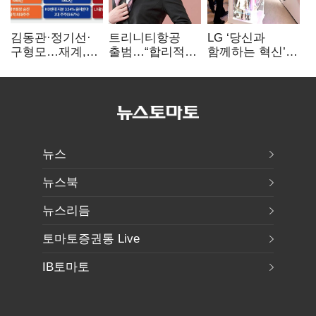
김동관·정기선·
트리니티항공
LG ‘당신과
구형모…재계,
출범…“합리적
함께하는 혁신’…
1980년대생
가격·기대 이상
IFA서 ‘차세대 AI
전성시대
서비스로 승부”
홈’ 비전 공개
뉴스
뉴스북
뉴스리듬
토마토증권통 Live
IB토마토