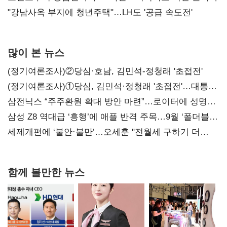
"강남사옥 부지에 청년주택"…LH도 '공급 속도전'
많이 본 뉴스
(정기여론조사)②당심·호남, 김민석-정청래 '초접전'
(정기여론조사)①당심, 김민석·정청래 '초접전'…대통령
지지도 '50% 아래로'(종합)
삼전닉스 “주주환원 확대 방안 마련”…로이터에 성명
보내
삼성 Z8 역대급 ‘흥행’에 애플 반격 주목…9월 ‘폴더블
대전’
세제개편에 ‘불안·불만’…오세훈 "전월세 구하기 더
힘들어질 것"
함께 볼만한 뉴스