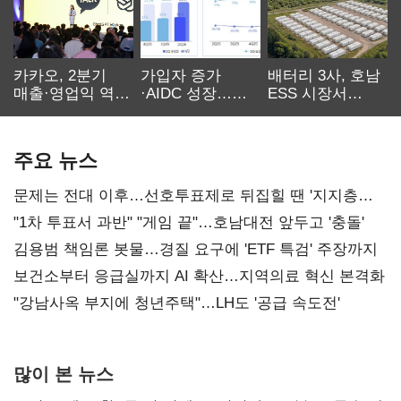
카카오, 2분기
가입자 증가
배터리 3사, 호남
매출·영업익 역대
·AIDC 성장…
ESS 시장서
최대…에이전트
SKT 2분기 성장
‘격돌’
AI 수익화 관건
본궤도
주요 뉴스
문제는 전대 이후…선호투표제로 뒤집힐 땐 '지지층
불복'
"1차 투표서 과반" "게임 끝"…호남대전 앞두고 '충돌'
김용범 책임론 봇물…경질 요구에 'ETF 특검' 주장까지
보건소부터 응급실까지 AI 확산…지역의료 혁신 본격화
"강남사옥 부지에 청년주택"…LH도 '공급 속도전'
많이 본 뉴스