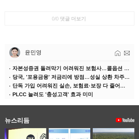
0/0
댓글 더보기
윤민영
자본성증권 돌려막기 어려워진 보험사…콜옵션 부담 급증
당국, '포용금융' 저금리에 방점…성실 상환 차주는 '역차별'
단독 가입 어려워진 실손, 보험료·보장 다 줄어든 5세대는?
PLCC 늘려도 '충성고객' 효과 미미
뉴스리듬