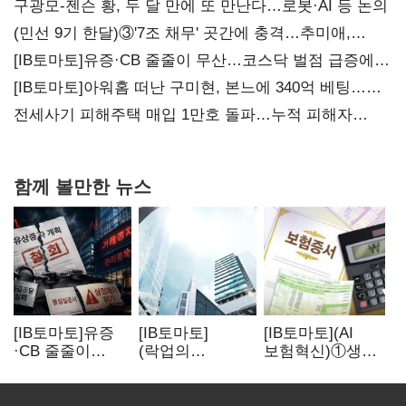
구광모-젠슨 황, 두 달 만에 또 만난다…로봇·AI 등 논의
(민선 9기 한달)③'7조 채무' 곳간에 충격…추미애,
20년만에 '비상재정' 선언 승부수
[IB토마토]유증·CB 줄줄이 무산…코스닥 벌점 급증에
상폐 압박
[IB토마토]아워홈 떠난 구미현, 본느에 340억 베팅…
가족 지배체제 구축
전세사기 피해주택 매입 1만호 돌파…누적 피해자
4만278명
함께 볼만한 뉴스
[IB토마토]유증
[IB토마토]
[IB토마토](AI
·CB 줄줄이
(락업의
보험혁신)①생산
무산…코스닥
두얼굴)②공모가
성 최대 80%
벌점 급증에 상폐
뛰자 첫날 매도…
개선…현실은
압박
FI 엑시트 전략
'실행 격차'